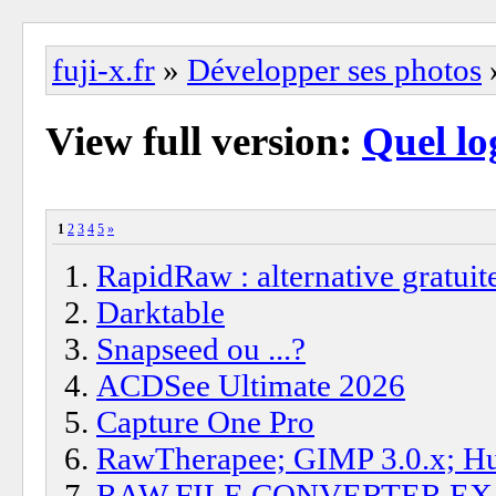
fuji-x.fr
»
Développer ses photos
»
View full version:
Quel log
1
2
3
4
5
»
RapidRaw : alternative gratuit
Darktable
Snapseed ou ...?
ACDSee Ultimate 2026
Capture One Pro
RawTherapee; GIMP 3.0.x; Hu
RAW FILE CONVERTER EX 3.