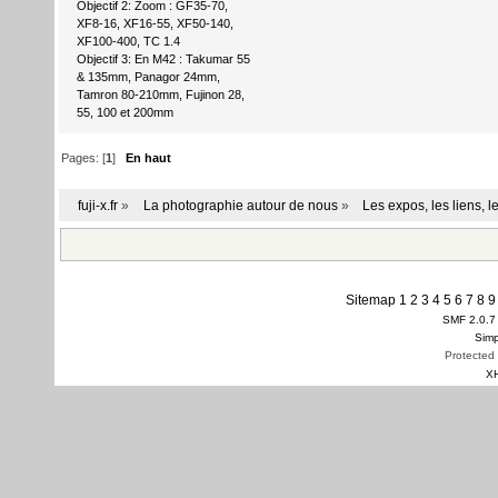
Objectif 2: Zoom : GF35-70,
XF8-16, XF16-55, XF50-140,
XF100-400, TC 1.4
Objectif 3: En M42 : Takumar 55
& 135mm, Panagor 24mm,
Tamron 80-210mm, Fujinon 28,
55, 100 et 200mm
Pages: [
1
]
En haut
fuji-x.fr
»
La photographie autour de nous
»
Les expos, les liens, 
Sitemap
1
2
3
4
5
6
7
8
9
SMF 2.0.7
Simp
Protected
X