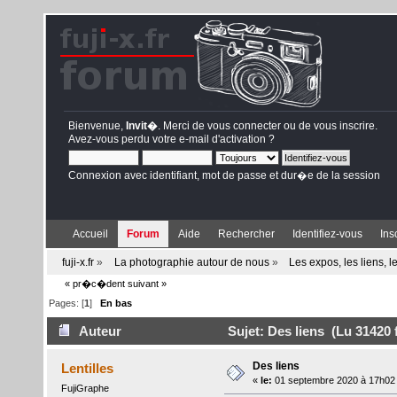
Bienvenue,
Invit�
. Merci de
vous connecter
ou de
vous inscrire
.
Avez-vous perdu votre
e-mail d'activation
?
Connexion avec identifiant, mot de passe et dur�e de la session
Accueil
Forum
Aide
Rechercher
Identifiez-vous
Ins
fuji-x.fr
»
La photographie autour de nous
»
Les expos, les liens, 
« pr�c�dent
suivant »
Pages: [
1
]
En bas
Auteur
Sujet: Des liens (Lu 31420 f
Des liens
Lentilles
«
le:
01 septembre 2020 à 17h02
FujiGraphe