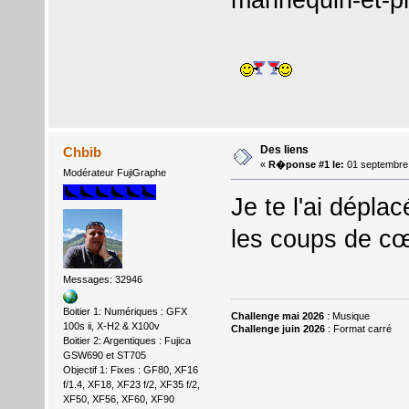
Des liens
Chbib
«
R�ponse #1 le:
01 septembre
Modérateur FujiGraphe
Je te l'ai dépla
les coups de cœ
Messages: 32946
Boitier 1: Numériques : GFX
Challenge mai 2026
: Musique
100s ii, X-H2 & X100v
Challenge juin 2026
: Format carré
Boitier 2: Argentiques : Fujica
GSW690 et ST705
Objectif 1: Fixes : GF80, XF16
f/1.4, XF18, XF23 f/2, XF35 f/2,
XF50, XF56, XF60, XF90