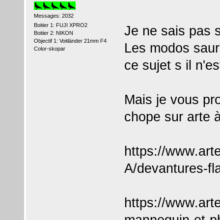
Messages: 2032
Boitier 1: FUJI XPRO2
Je ne sais pas si
Boitier 2: NIKON
Objectif 1: Voitländer 21mm F4
Les modos saur
Color-skopar
ce sujet s il n'
Mais je vous pro
chope sur arte à
https://www.art
A/devantures-fla
https://www.arte
mannequin-et-p