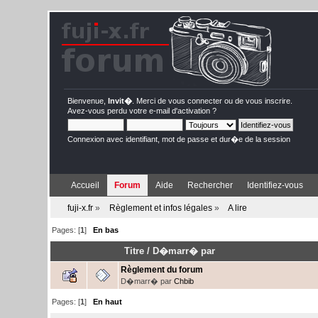
Bienvenue,
Invit�
. Merci de
vous connecter
ou de
vous inscrire
.
Avez-vous perdu votre
e-mail d'activation
?
Connexion avec identifiant, mot de passe et dur�e de la session
Accueil
Forum
Aide
Rechercher
Identifiez-vous
fuji-x.fr
»
Règlement et infos légales
»
A lire
Pages: [
1
]
En bas
Titre
/
D�marr� par
Règlement du forum
D�marr� par
Chbib
Pages: [
1
]
En haut