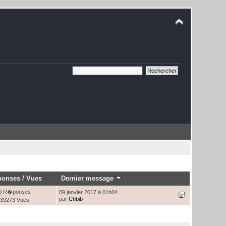
onses
/
Vues
Dernier message
0 R�ponses
09 janvier 2017 à 01h04
par
Chbib
39273 Vues