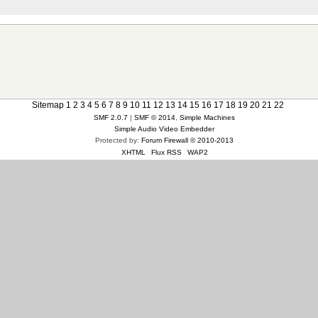
Sitemap
1
2
3
4
5
6
7
8
9
10
11
12
13
14
15
16
17
18
19
20
21
22
SMF 2.0.7
|
SMF © 2014
,
Simple Machines
Simple Audio Video Embedder
Protected by:
Forum Firewall © 2010-2013
XHTML
Flux RSS
WAP2