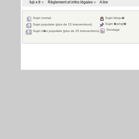
fuji-x.fr
»
Règlement et infos légales
»
A lire
Sujet normal
Sujet bloqu�
Sujet �pingl�
Sujet populaire (plus de 15 interventions)
Sondage
Sujet tr�s populaire (plus de 25 interventions)