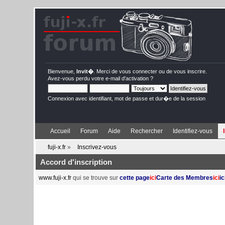
Bienvenue,
Invit�
. Merci de
vous connecter
ou de
vous inscrire
.
Avez-vous perdu votre
e-mail d'activation
?
Connexion avec identifiant, mot de passe et dur�e de la session
Accueil
Forum
Aide
Rechercher
Identifiez-vous
fuji-x.fr
»
Inscrivez-vous
Accord d'inscription
www.fuji-x.fr
qui se trouve sur
cette page
ici
Carte des Membres
ici
ic