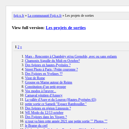
fuji-x.fr
»
La communauté Fuji-x.fr
» Les projets de sorties
View full version:
Les projets de sorties
1
2
»
Mars - Rencontre à Chambéry et/ou Grenoble, avec ou sans enfants
Chamonix Aiguille du Midi en Octobre?
Des fujistes en hautes-Pyrénées ?
Street Photo à Paris / Petite couronne ?
Des Fujistes en Yvelines ??
Viste de Rome
Groupe en Marne autour de Reims
Constitution d’un petit groupe
Vos modos à l'œuvre...
Carnaval vénitien d'Annecy
La vallée d'Aure et du Louron (Hautes-Pyrénées 65)
petite sortie ce Samedi "Espace Rambouillet "
Des fujistes en région Limousin ?
WE Modo du 12/13 octobre
Des Fujistes dans les Vosges ?
si tout va bien cette année 2021 une petite sortie "" Photos ""
le Brame du cerf