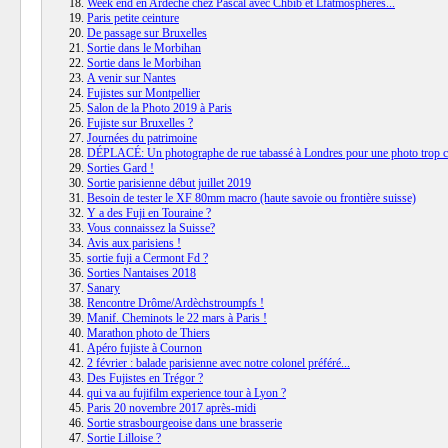
Week end en Ardèche chez Pascal avec Chbib et Lfatmosphères...
Paris petite ceinture
De passage sur Bruxelles
Sortie dans le Morbihan
Sortie dans le Morbihan
A venir sur Nantes
Fujistes sur Montpellier
Salon de la Photo 2019 à Paris
Fujiste sur Bruxelles ?
Journées du patrimoine
DÉPLACÉ: Un photographe de rue tabassé à Londres pour une photo trop 
Sorties Gard !
Sortie parisienne début juillet 2019
Besoin de tester le XF 80mm macro (haute savoie ou frontière suisse)
Y a des Fuji en Touraine ?
Vous connaissez la Suisse?
Avis aux parisiens !
sortie fuji a Cermont Fd ?
Sorties Nantaises 2018
Sanary
Rencontre Drôme/Ardèchstroumpfs !
Manif. Cheminots le 22 mars à Paris !
Marathon photo de Thiers
Apéro fujiste à Cournon
2 février : balade parisienne avec notre colonel préféré...
Des Fujistes en Trégor ?
qui va au fujifilm experience tour à Lyon ?
Paris 20 novembre 2017 après-midi
Sortie strasbourgeoise dans une brasserie
Sortie Lilloise ?