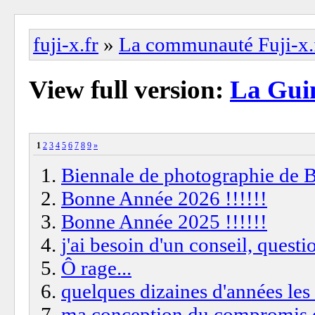
fuji-x.fr
»
La communauté Fuji-x.
View full version:
La Guin
1
2
3
4
5
6
7
8
9
»
Biennale de photographie de 
Bonne Année 2026 !!!!!!
Bonne Année 2025 !!!!!!
j'ai besoin d'un conseil, questio
Ô rage...
quelques dizaines d'années les 
ma conception du compromis de 