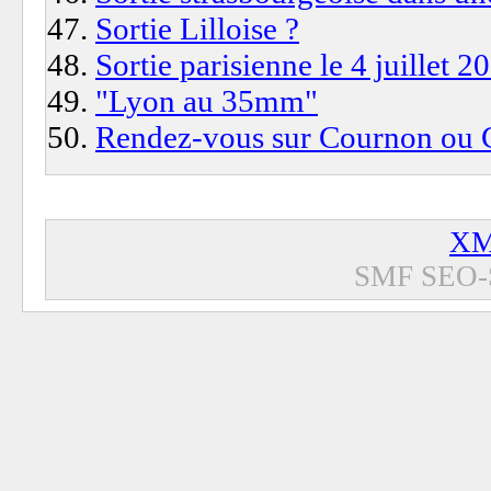
Sortie Lilloise ?
Sortie parisienne le 4 juillet 2
"Lyon au 35mm"
Rendez-vous sur Cournon ou 
XM
SMF SEO-