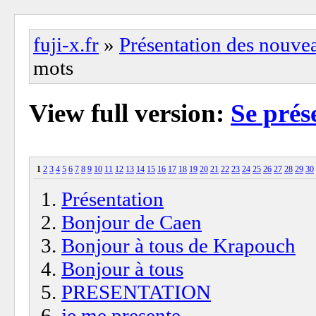
fuji-x.fr
»
Présentation des nouv
mots
View full version:
Se prés
1
2
3
4
5
6
7
8
9
10
11
12
13
14
15
16
17
18
19
20
21
22
23
24
25
26
27
28
29
30
Présentation
Bonjour de Caen
Bonjour à tous de Krapouch
Bonjour à tous
PRESENTATION
je me presente.