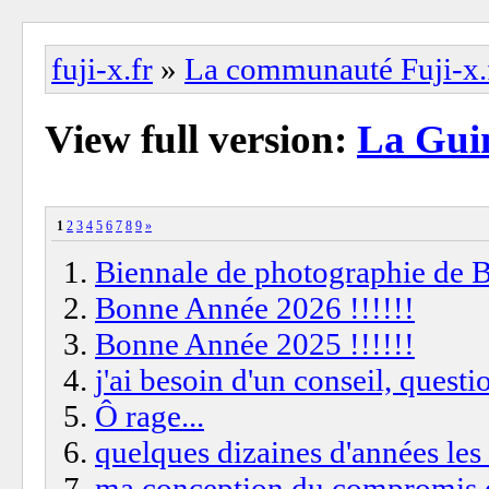
fuji-x.fr
»
La communauté Fuji-x.
View full version:
La Guin
1
2
3
4
5
6
7
8
9
»
Biennale de photographie de 
Bonne Année 2026 !!!!!!
Bonne Année 2025 !!!!!!
j'ai besoin d'un conseil, questio
Ô rage...
quelques dizaines d'années les 
ma conception du compromis de 