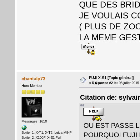
QUE DES BRI
JE VOULAIS C
( PLUS DE ZO
LA MEME GEST
FUJI X-S1 [Topic général]
chantalp73
«
R�ponse #2 le:
03 juillet 201
Hero Member
Citation de: sylvai
Messages: 1610
OU EST PASSE L
Boitier 1: X-T1, X-T2, Leica M9-P
POURQUOI FUJI 
Boitier 2: X100F, X-E1 Full