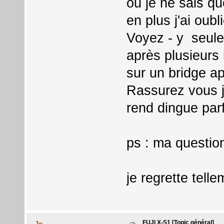
ou je ne sais quo
en plus j'ai oub
Voyez - y seule
après plusieurs
sur un bridge a
Rassurez vous j
rend dingue parf
ps : ma question
je regrette tell
FUJI X-S1 [Topic général]
Jc