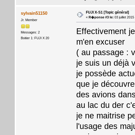
FUJI X-S1 [Topic général]
sylvain51150
«
R�ponse #3 le:
03 juillet 201
Jr. Member
Effectivement je
Messages: 2
Boitier 1: FUJI X 20
m'en excuser
( au passage : v
je suis un déjà
je possède actu
que je découvre
des avions dan
au lac du der c'e
je ne maitrise pe
l'usage des maj