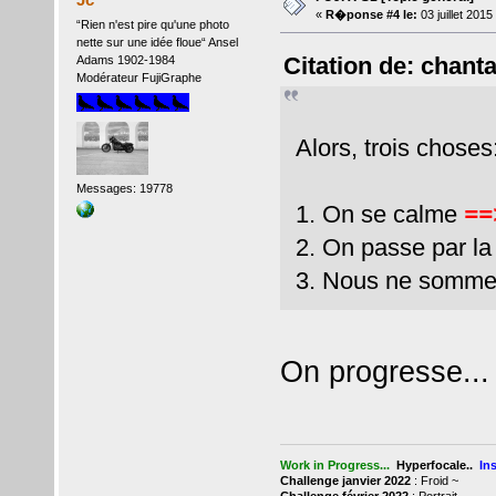
«
R�ponse #4 le:
03 juillet 201
“Rien n'est pire qu'une photo
nette sur une idée floue“ Ansel
Citation de: chanta
Adams 1902-1984
Modérateur FujiGraphe
Alors, trois choses
Messages: 19778
1. On se calme
==
2. On passe par la
3. Nous ne sommes 
On progresse..
Work in Progress...
Hyperfocale..
In
Challenge janvier 2022
: Froid
~
Challenge février 2022
: Portrait