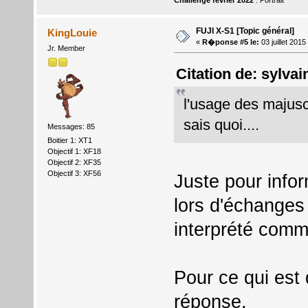
FUJI X-S1 [Topic général]
KingLouie
«
R�ponse #5 le:
03 juillet 201
Jr. Member
Citation de: sylvai
l'usage des majusc
sais quoi....
Messages: 85
Boitier 1: XT1
Objectif 1: XF18
Objectif 2: XF35
Objectif 3: XF56
Juste pour infor
lors d'échanges
interprété comme
Pour ce qui est d
réponse.