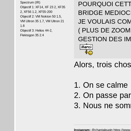
POURQUOI CETT
Spectrum (IR)
Objectif 1: XF14, XF 23 2, XF35
BRIDGE MEDIOC
2, XF56 1.2, XF55-200
Objectif 2: VM Nokton 50 1.5,
JE VOULAIS CO
VM Ultron 35 1.7, VM Ultron 21
1.8
( PLUS DE ZOO
Objectif 3: Helios 44-2,
Flektogon 35 2.4
GESTION DES I
Alors, trois cho
1. On se calme
2. On passe par
3. Nous ne somm
Instagram:
@chantalpugin
https://www