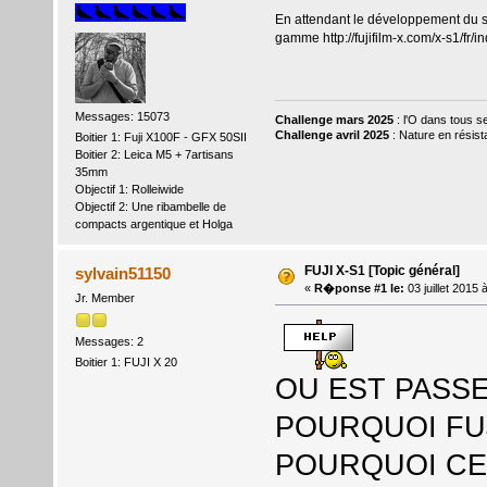
En attendant le développement du suj
gamme
http://fujifilm-x.com/x-s1/fr/i
Messages: 15073
Challenge mars 2025
: l'O dans tous s
Challenge avril 2025
: Nature en résis
Boitier 1: Fuji X100F - GFX 50SII
Boitier 2: Leica M5 + 7artisans
35mm
Objectif 1: Rolleiwide
Objectif 2: Une ribambelle de
compacts argentique et Holga
FUJI X-S1 [Topic général]
sylvain51150
«
R�ponse #1 le:
03 juillet 2015
Jr. Member
Messages: 2
Boitier 1: FUJI X 20
OU EST PASSE
POURQUOI FUJ
POURQUOI CE