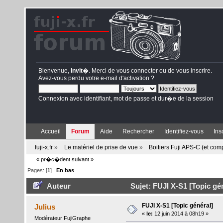
Bienvenue,
Invit�
. Merci de
vous connecter
ou de
vous inscrire
.
Avez-vous perdu votre
e-mail d'activation
?
Connexion avec identifiant, mot de passe et dur�e de la session
Accueil
Forum
Aide
Rechercher
Identifiez-vous
Ins
fuji-x.fr
»
Le matériel de prise de vue
»
Boitiers Fuji APS-C (et com
« pr�c�dent
suivant »
Pages: [
1
]
En bas
Auteur
Sujet: FUJI X-S1 [Topic gén
FUJI X-S1 [Topic général]
Julius
«
le:
12 juin 2014 à 08h19 »
Modérateur FujiGraphe