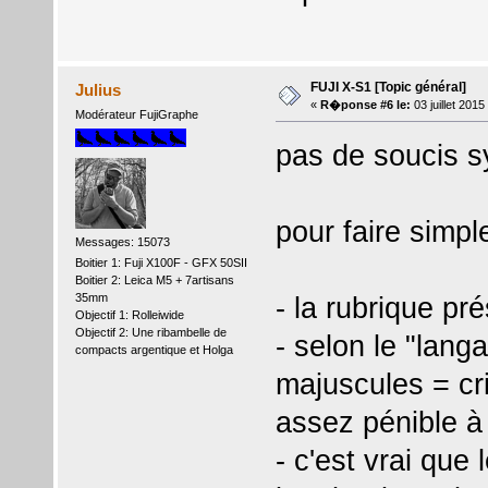
FUJI X-S1 [Topic général]
Julius
«
R�ponse #6 le:
03 juillet 201
Modérateur FujiGraphe
pas de soucis s
pour faire simple
Messages: 15073
Boitier 1: Fuji X100F - GFX 50SII
Boitier 2: Leica M5 + 7artisans
35mm
- la rubrique pr
Objectif 1: Rolleiwide
Objectif 2: Une ribambelle de
- selon le "lang
compacts argentique et Holga
majuscules = c
assez pénible à 
- c'est vrai que 