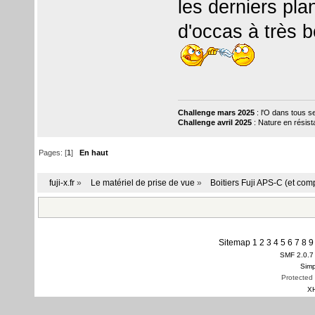
les derniers pla
d'occas à très b
Challenge mars 2025
: l'O dans tous s
Challenge avril 2025
: Nature en résis
Pages: [
1
]
En haut
fuji-x.fr
»
Le matériel de prise de vue
»
Boitiers Fuji APS-C (et com
Sitemap
1
2
3
4
5
6
7
8
9
SMF 2.0.7
Simp
Protected
X