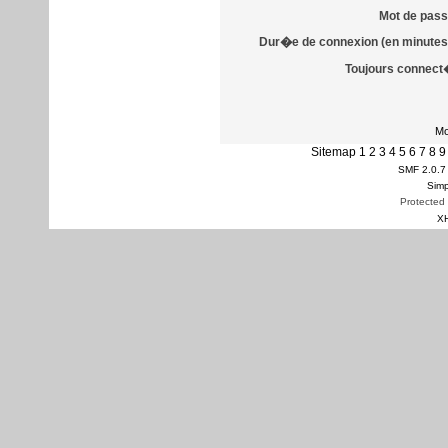
Mot de pass
Dur�e de connexion (en minutes)
Toujours connect
Mo
Sitemap
1
2
3
4
5
6
7
8
9
SMF 2.0.7
Simp
Protected
X