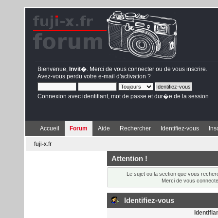
Bienvenue,
Invit�
. Merci de
vous connecter
ou de
vous inscrire
.
Avez-vous perdu votre
e-mail d'activation
?
Connexion avec identifiant, mot de passe et dur�e de la session
Accueil
Forum
Aide
Rechercher
Identifiez-vous
Ins
fuji-x.fr
Attention !
Le sujet ou la section que vous recher
Merci de vous connect
Identifiez-vous
Identifia