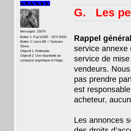
G. Les pe
Messages: 15074
Rappel général
Boitier 1: Fuji X100F - GFX 50SII
Boitier 2: Leica M5 + 7artisans
service annexe du
35mm
Objectif 1: Rolleiwide
Objectif 2: Une ribambelle de
service de mise 
compacts argentique et Holga
vendeurs. Nous,
pas prendre part
est responsable, 
acheteur, aucune
Les annonces so
des droits d’accè