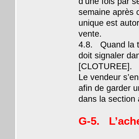
d’une fois par s
semaine après c
unique est auto
vente.
4.8. Quand la t
doit signaler da
[CLOTUREE].
Le vendeur s’eng
afin de garder 
dans la section 
G-5. L’ach