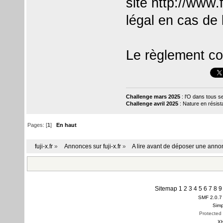
site
http://www.fu
légal en cas de l
Le règlement co
Challenge mars 2025
: l'O dans tous s
Challenge avril 2025
: Nature en résis
Pages: [
1
]
En haut
fuji-x.fr
»
Annonces sur fuji-x.fr
»
A lire avant de déposer une ann
Sitemap
1
2
3
4
5
6
7
8
9
SMF 2.0.7
Simp
Protected
X