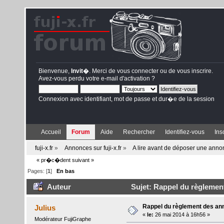
Bienvenue,
Invit�
. Merci de
vous connecter
ou de
vous inscrire
.
Avez-vous perdu votre
e-mail d'activation
?
Connexion avec identifiant, mot de passe et dur�e de la session
Accueil
Forum
Aide
Rechercher
Identifiez-vous
Ins
fuji-x.fr
»
Annonces sur fuji-x.fr
»
A lire avant de déposer une ann
« pr�c�dent
suivant »
Pages: [
1
]
En bas
Auteur
Sujet: Rappel du règlemen
Rappel du règlement des a
Julius
«
le:
26 mai 2014 à 16h56 »
Modérateur FujiGraphe