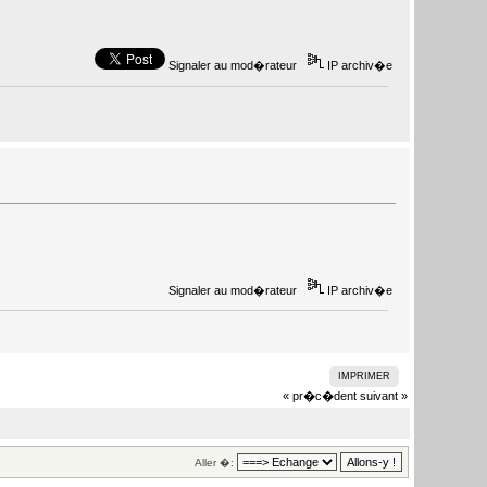
Signaler au mod�rateur
IP archiv�e
Signaler au mod�rateur
IP archiv�e
IMPRIMER
« pr�c�dent
suivant »
Aller �: