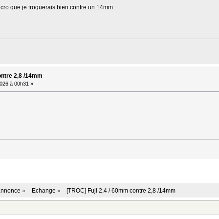
cro que je troquerais bien contre un 14mm.
ontre 2,8 /14mm
026 à 00h31 »
 annonce
»
Echange
»
[TROC] Fuji 2,4 / 60mm contre 2,8 /14mm