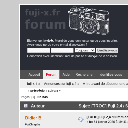
Bienvenue,
Invit�
. Merci de
vous connecter
ou de
vous inscrire
.
Avez-vous perdu votre
e-mail d'activation
?
Connexion avec identifiant, mot de passe et dur�e de la session
Accueil
Forum
Aide
Rechercher
Identifiez-vous
fuji-x.fr
»
Annonces sur fuji-x.fr
»
A lire avant de déposer une
« pr�c�dent
suivant »
Pages: [
1
]
En bas
Auteur
Sujet: [TROC] Fuji 2,4 /
[TROC] Fuji 2,4 / 60mm c
Didier B.
«
le:
31 janvier 2026 à 19h11 
FujiGraphe