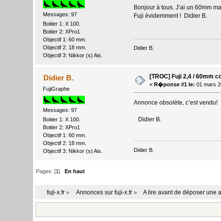
Bonjour à tous. J’ai un 60mm ma
Messages: 97
Fuji évidemment ! Didier B.
Boitier 1: X 100.
Boitier 2: XPro1
Objectif 1: 60 mm.
Objectif 2: 18 mm.
Didier B.
Objectif 3: Nikkor (s) Ais.
[TROC] Fuji 2,4 / 60mm c
Didier B.
«
R�ponse #1 le:
01 mars 2
FujiGraphe
Annonce obsolète, c’est vendu!
Messages: 97
Didier B.
Boitier 1: X 100.
Boitier 2: XPro1
Objectif 1: 60 mm.
Objectif 2: 18 mm.
Didier B.
Objectif 3: Nikkor (s) Ais.
Pages: [
1
]
En haut
fuji-x.fr
»
Annonces sur fuji-x.fr
»
A lire avant de déposer une