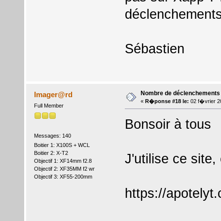
déclenchements,
Sébastien
Nombre de déclenchements
Imager@rd
«
R�ponse #18 le:
02 f�vrier 2
Full Member
Bonsoir à tous
Messages: 140
Boitier 1: X100S + WCL
Boitier 2: X-T2
J'utilise ce site, 
Objectif 1: XF14mm f2.8
Objectif 2: XF35MM f2 wr
Objectif 3: XF55-200mm
https://apotelyt