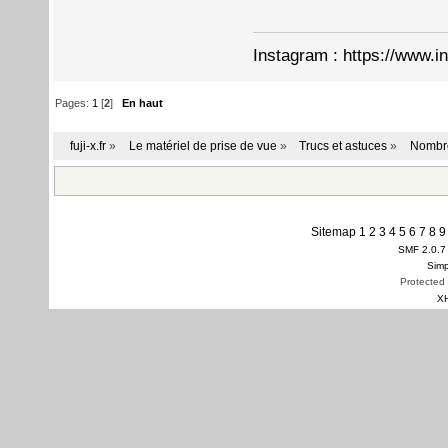
Instagram :
https://www.i
Pages:
1
[
2
]
En haut
fuji-x.fr
»
Le matériel de prise de vue
»
Trucs et astuces
»
Nombr
Sitemap
1
2
3
4
5
6
7
8
9
SMF 2.0.7
Simp
Protected
X