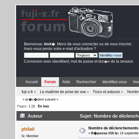
Bienvenue,
Invit�
. Merci de
vous connecter
ou de
vous inscrire
.
Avez-vous perdu votre
e-mail d'activation
?
Connexion avec identifiant, mot de passe et dur�e de la session
Accueil
Forum
Aide
Rechercher
Identifiez-vous
Ins
fuji-x.fr
»
Le matériel de prise de vue
»
Trucs et astuces
»
Nombr
« pr�c�dent
suivant »
Pages:
1
[
2
]
En bas
Auteur
Sujet: Nombre de déclench
Nombre de déclenchements
philail
«
R�ponse #15 le:
14 septembr
Sr. Member