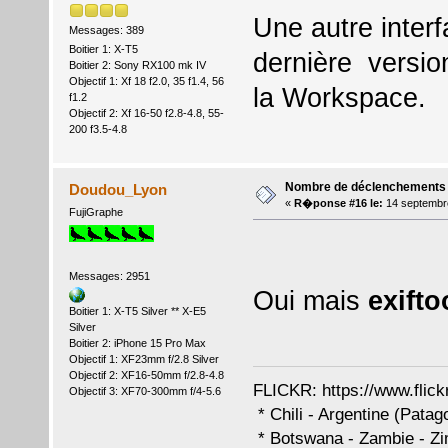
Une autre interf
Messages: 389
Boitier 1: X-T5
dernière versio
Boitier 2: Sony RX100 mk IV
Objectif 1: Xf 18 f2.0, 35 f1.4, 56
la Workspace.
f1.2
Objectif 2: Xf 16-50 f2.8-4.8, 55-
200 f3.5-4.8
Nombre de déclenchements
Doudou_Lyon
«
R�ponse #16 le:
14 septembr
FujiGraphe
Messages: 2951
Oui mais
exifto
Boitier 1: X-T5 Silver ** X-E5
Silver
Boitier 2: iPhone 15 Pro Max
Objectif 1: XF23mm f/2.8 Silver
Objectif 2: XF16-50mm f/2.8-4.8
FLICKR:
https://www.flic
Objectif 3: XF70-300mm f/4-5.6
* Chili - Argentine (Pa
* Botswana - Zambie -