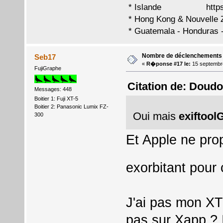
* Islande
http
* Hong Kong & Nouvell
* Guatemala - Honduras
Nombre de déclenchements
Seb17
«
R�ponse #17 le:
15 septembr
FujiGraphe
Citation de: Doud
Messages: 448
Boitier 1: Fuji XT-5
Boitier 2: Panasonic Lumix FZ-
Oui mais
exiftool
300
Et Apple ne pro
exorbitant pour 
J'ai pas mon XT
pas sur Xapp ? 