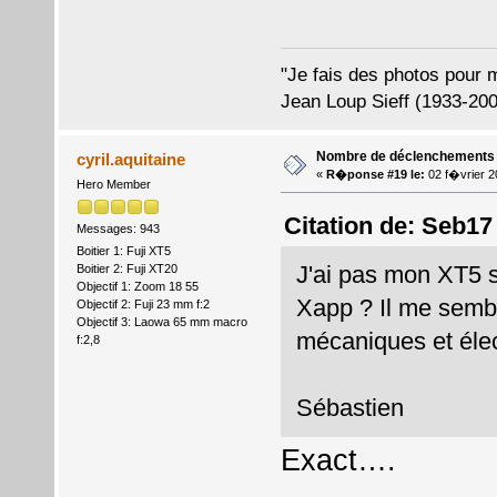
"Je fais des photos pour mo
Jean Loup Sieff (1933-200
Nombre de déclenchements
cyril.aquitaine
«
R�ponse #19 le:
02 f�vrier 2
Hero Member
Citation de: Seb17
Messages: 943
Boitier 1: Fuji XT5
J'ai pas mon XT5 s
Boitier 2: Fuji XT20
Objectif 1: Zoom 18 55
Xapp ? Il me sembl
Objectif 2: Fuji 23 mm f:2
Objectif 3: Laowa 65 mm macro
mécaniques et élec
f:2,8
Sébastien
Exact….