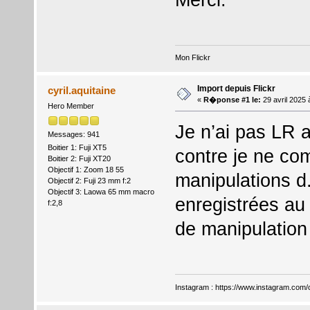
Mon Flickr
Import depuis Flickr
cyril.aquitaine
«
R�ponse #1 le:
29 avril 2025 
Hero Member
Je n’ai pas LR a
Messages: 941
Boitier 1: Fuji XT5
contre je ne co
Boitier 2: Fuji XT20
Objectif 1: Zoom 18 55
manipulations d
Objectif 2: Fuji 23 mm f:2
Objectif 3: Laowa 65 mm macro
enregistrées au 
f:2,8
de manipulation
Instagram :
https://www.instagram.com/cy