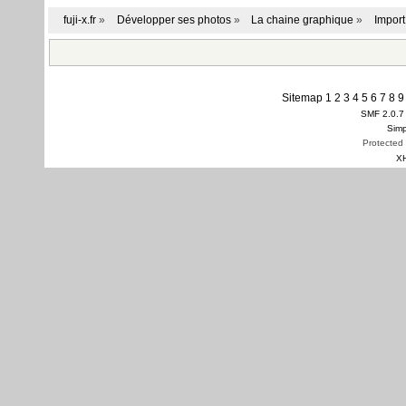
fuji-x.fr
»
Développer ses photos
»
La chaine graphique
»
Import
Sitemap
1
2
3
4
5
6
7
8
9
SMF 2.0.7
Simp
Protected
X