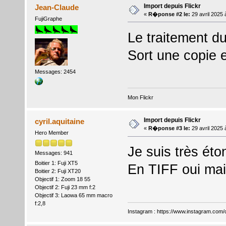
Import depuis Flickr
Jean-Claude
«
R�ponse #2 le:
29 avril 2025 
FujiGraphe
Le traitement du 
Sort une copie
Messages: 2454
Mon Flickr
Import depuis Flickr
cyril.aquitaine
«
R�ponse #3 le:
29 avril 2025 
Hero Member
Je suis très éto
Messages: 941
Boitier 1: Fuji XT5
En TIFF oui mai
Boitier 2: Fuji XT20
Objectif 1: Zoom 18 55
Objectif 2: Fuji 23 mm f:2
Objectif 3: Laowa 65 mm macro
f:2,8
Instagram :
https://www.instagram.com/cy