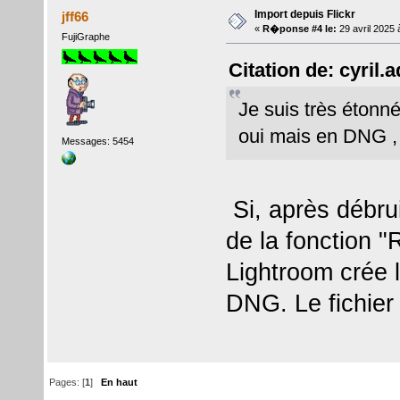
Import depuis Flickr
jff66
«
R�ponse #4 le:
29 avril 2025 
FujiGraphe
Citation de: cyril.
Je suis très étonn
oui mais en DNG , 
Messages: 5454
Si, après débrui
de la fonction "
Lightroom crée l
DNG. Le fichier
Pages: [
1
]
En haut