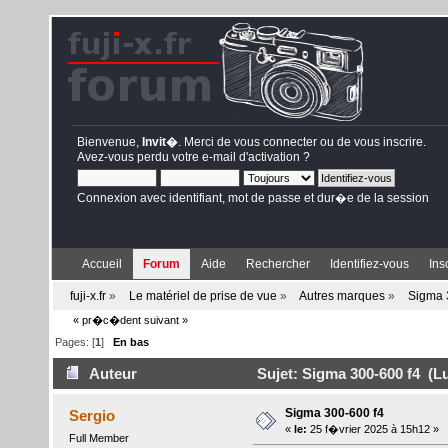
Bienvenue,
Invit�
. Merci de
vous connecter
ou de
vous inscrire
.
Avez-vous perdu votre
e-mail d'activation
?
Connexion avec identifiant, mot de passe et dur�e de la session
Accueil
Forum
Aide
Rechercher
Identifiez-vous
Ins
fuji-x.fr
»
Le matériel de prise de vue
»
Autres marques
»
Sigma 
« pr�c�dent
suivant »
Pages: [
1
]
En bas
Auteur
Sujet: Sigma 300-600 f4 (Lu
Sigma 300-600 f4
Sergio
«
le:
25 f�vrier 2025 à 15h12 »
Full Member