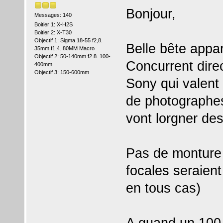
Bonjour,
Messages: 140
Boitier 1: X-H2S
Boitier 2: X-T30
Objectif 1: Sigma 18-55 f2,8.
Belle bête appa
35mm f1,4. 80MM Macro
Objectif 2: 50-140mm f2.8. 100-
Concurrent dir
400mm
Objectif 3: 150-600mm
Sony qui valent 
de photographes
vont lorgner de
Pas de monture 
focales seraien
en tous cas)
A quand un 100-