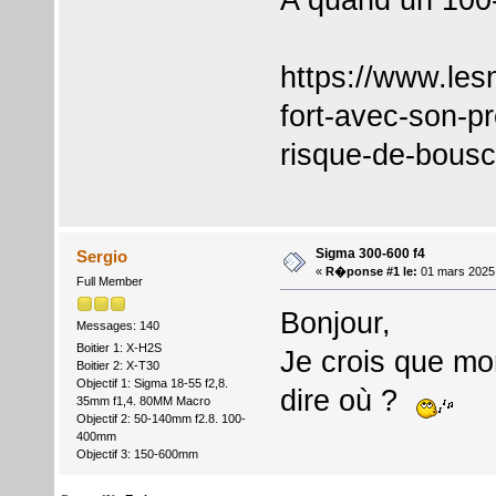
https://www.le
fort-avec-son-p
risque-de-bousc
Sigma 300-600 f4
Sergio
«
R�ponse #1 le:
01 mars 2025
Full Member
Bonjour,
Messages: 140
Boitier 1: X-H2S
Je crois que mo
Boitier 2: X-T30
Objectif 1: Sigma 18-55 f2,8.
dire où ?
35mm f1,4. 80MM Macro
Objectif 2: 50-140mm f2.8. 100-
400mm
Objectif 3: 150-600mm