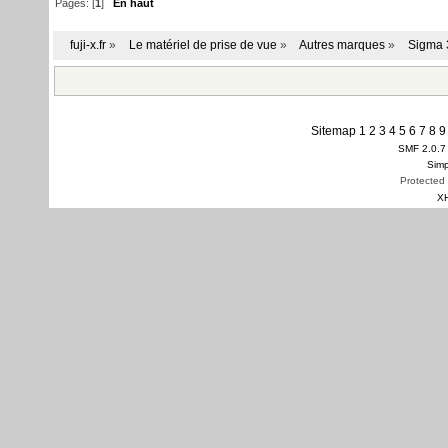
Pages: [
1
]
En haut
fuji-x.fr
»
Le matériel de prise de vue
»
Autres marques
»
Sigma 
Sitemap
1
2
3
4
5
6
7
8
9
SMF 2.0.7
Simp
Protected
X