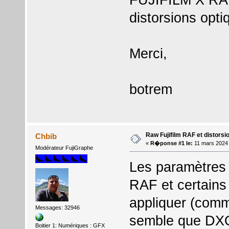
distorsions opti
Merci,
botrem
Raw Fujifilm RAF et distorsi
Chbib
«
R�ponse #1 le:
11 mars 2024 
Modérateur FujiGraphe
Les paramètres 
RAF et certains 
appliquer (comm
Messages: 32946
semble que DXO 
Boitier 1: Numériques : GFX