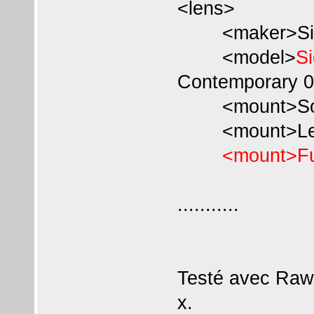
<lens>
<maker>Sig
<model>
S
Contemporary 
<mount>Son
<mount>Leic
<mount>Fu
...........
Testé avec Raw
x.