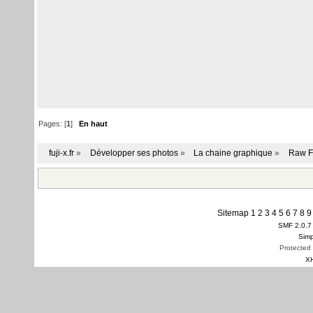
Pages: [
1
]
En haut
fuji-x.fr
»
Développer ses photos
»
La chaine graphique
»
Raw Fu
Sitemap
1
2
3
4
5
6
7
8
9
SMF 2.0.7
Simp
Protected
X