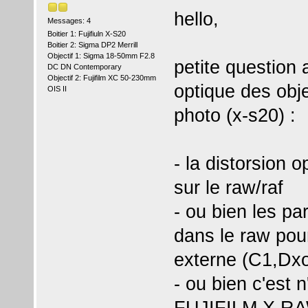
hello,
Messages: 4
Boitier 1: Fujifiuln X-S20
Boitier 2: Sigma DP2 Merrill
Objectif 1: Sigma 18-50mm F2.8
petite question 
DC DN Contemporary
Objectif 2: Fujifilm XC 50-230mm
optique des obje
OIS II
photo (x-s20) :
- la distorsion 
sur le raw/raf
- ou bien les pa
dans le raw pour
externe (C1,Dxo
- ou bien c'est n
FUJIFILM X RAW