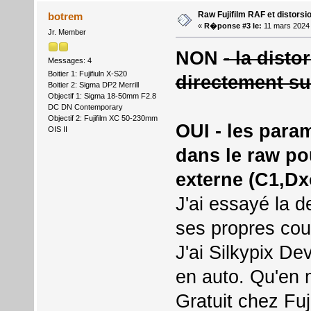
Raw Fujifilm RAF et distorsi
botrem
«
R�ponse #3 le:
11 mars 2024 
Jr. Member
NON
- la disto
Messages: 4
Boitier 1: Fujifiuln X-S20
directement sur
Boitier 2: Sigma DP2 Merrill
Objectif 1: Sigma 18-50mm F2.8
DC DN Contemporary
Objectif 2: Fujifilm XC 50-230mm
OUI - les para
OIS II
dans le raw pou
externe (C1,Dxo
J'ai essayé la 
ses propres cou
J'ai Silkypix De
en auto. Qu'en
Gratuit chez F