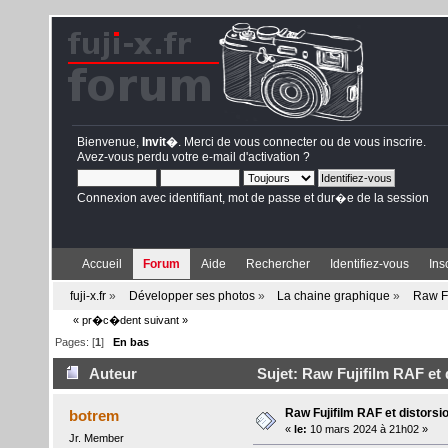
Bienvenue,
Invit�
. Merci de
vous connecter
ou de
vous inscrire
.
Avez-vous perdu votre
e-mail d'activation
?
Connexion avec identifiant, mot de passe et dur�e de la session
Accueil
Forum
Aide
Rechercher
Identifiez-vous
Ins
fuji-x.fr
»
Développer ses photos
»
La chaine graphique
»
Raw Fu
« pr�c�dent
suivant »
Pages: [
1
]
En bas
Auteur
Sujet: Raw Fujifilm RAF et 
Raw Fujifilm RAF et distorsi
botrem
«
le:
10 mars 2024 à 21h02 »
Jr. Member