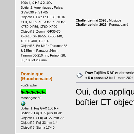
100s ii, X-H2 & X100v
Boitier 2: Argentiques : Fujica
GSW690 et ST705
Objectif 1: Fixes : GF80, XF16
Challenge mai 2026
: Musique
f/1.4, XF18, XF23 f/2, XF35 f/2,
Challenge juin 2026
: Format carré
XF50, XF56, XF60, XF90
Objectif 2: Zoom : GF35-70,
XF8-16, XF16-55, XF50-140,
XF100-400, TC 1.4
Objectif 3: En M42 : Takumar 55
& 135mm, Panagor 24mm,
Tamron 80-210mm, Fujinon 28,
55, 100 et 200mm
Raw Fujifilm RAF et distorsi
Dominique
(Bouchemaine)
«
R�ponse #2 le:
11 mars 2024 
FujiGraphe
Oui, duo appliq
Messages: 39
boîtier ET object
Boitier 1: Fuji GFX 100 RF
Boitier 2: Fuji XT5 plus XHalf
Objectif 1: / Fuji XF 27 mm 2.8
Objectif 2: Fuji 33 mm 1,4
Objectif 3: Sigma 17-40