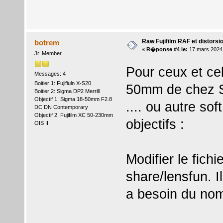
Raw Fujifilm RAF et distorsi
botrem
«
R�ponse #4 le:
17 mars 2024
Jr. Member
Pour ceux et cell
Messages: 4
Boitier 1: Fujifiuln X-S20
50mm de chez S
Boitier 2: Sigma DP2 Merrill
Objectif 1: Sigma 18-50mm F2.8
.... ou autre sof
DC DN Contemporary
Objectif 2: Fujifilm XC 50-230mm
objectifs :
OIS II
Modifier le fichi
share/lensfun. I
a besoin du nom c