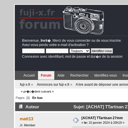
Bienvenue,
Invit�
. Merci de
vous connecter
ou de
vous inscrire
.
Avez-vous perdu votre
e-mail d'activation
?
Connexion avec identifiant, mot de passe et dur�e de la session
Accueil
Forum
Aide
Rechercher
Identifiez-vous
Ins
fuji-x.fr
»
Annonces sur fuji-x.fr
»
A lire avant de déposer une ann
« pr�c�dent
suivant »
Pages: [
1
]
En bas
Auteur
Sujet: [ACHAT] TTartisan 2
[ACHAT] TTartisan 27mm
matt13
«
le:
15 janvier 2024 à 20h19 »
Jr. Member