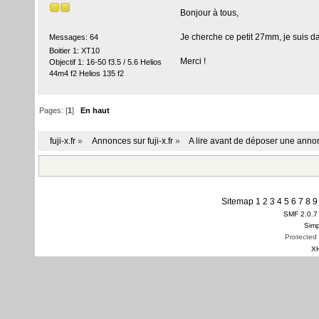
Bonjour à tous,
Je cherche ce petit 27mm, je suis da
Messages: 64
Boitier 1: XT10
Merci !
Objectif 1: 16-50 f3.5 / 5.6 Helios
44m4 f2 Helios 135 f2
Pages: [
1
]
En haut
fuji-x.fr
»
Annonces sur fuji-x.fr
»
A lire avant de déposer une ann
Sitemap
1
2
3
4
5
6
7
8
9
SMF 2.0.7
Simp
Protected
X