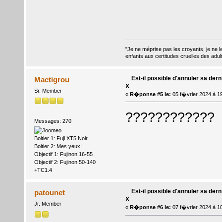
"Je ne méprise pas les croyants, je ne le
enfants aux certitudes cruelles des adul
Est-il possible d'annuler sa dern
Mactigrou
X
Sr. Member
«
R�ponse #5 le:
05 f�vrier 2024 à 1
????????????
Messages: 270
Boitier 1: Fuji XT5 Noir
Boitier 2: Mes yeux!
Objectif 1: Fujinon 16-55
Objectif 2: Fujinon 50-140
+TC1.4
Est-il possible d'annuler sa dern
patounet
X
Jr. Member
«
R�ponse #6 le:
07 f�vrier 2024 à 1