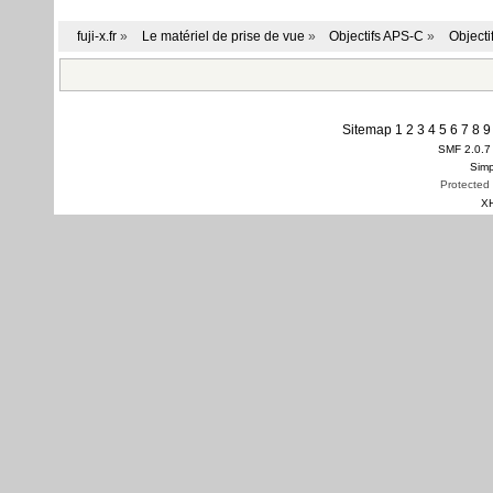
fuji-x.fr
»
Le matériel de prise de vue
»
Objectifs APS-C
»
Objectif
Sitemap
1
2
3
4
5
6
7
8
9
SMF 2.0.7
Simp
Protected
X