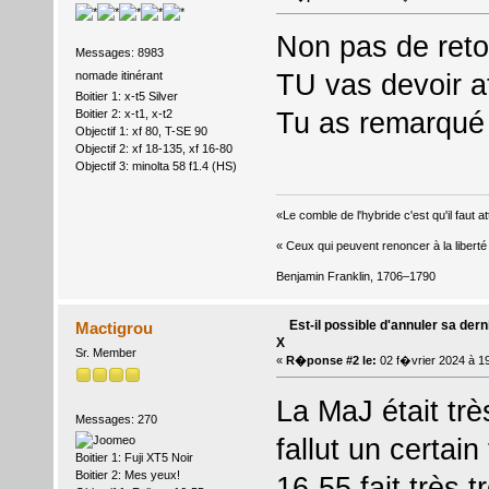
Non pas de retou
Messages: 8983
TU vas devoir at
nomade itinérant
Boitier 1: x-t5 Silver
Tu as remarqué
Boitier 2: x-t1, x-t2
Objectif 1: xf 80, T-SE 90
Objectif 2: xf 18-135, xf 16-80
Objectif 3: minolta 58 f1.4 (HS)
«Le comble de l'hybride c'est qu'il faut 
« Ceux qui peuvent renoncer à la liberté e
Benjamin Franklin, 1706–1790
Est-il possible d'annuler sa dern
Mactigrou
X
Sr. Member
«
R�ponse #2 le:
02 f�vrier 2024 à 1
La MaJ était très
Messages: 270
fallut un certai
Boitier 1: Fuji XT5 Noir
Boitier 2: Mes yeux!
16-55 fait très t