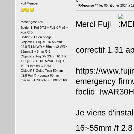
X
Full Member
«
R�ponse #4 le:
05 f�vrier 2024 à 1
Merci Fuji
Messages: 186
Boitier 1: Fuji XT2 ~ Fuji X Pro3 ~
Fuji XT5
Boitier 2: Leica bridge
Objectif 1: Fuji XF 16-55 mm
f/2.8 R LM WR ~ 35mm f/2 WR ~
correctif 1.31 a
23mm /2 ~ 8mm /3.5
Objectif 2: Fuji XF 23mm f/1.4 R
+ Fuji PS LH-XF Métal ~ Fuji X
10-24 mm f/4 OIS WR
https://www.fuj
Objectif 3: Zeiss Touit 50 mm
f/2.8 Fuji X ~ Loawa 65mm
emergency-firmw
macro ~ TOKINA SZ 500mm f/8
fbclid=IwAR3
Je viens d'insta
16~55mm /f 2.8