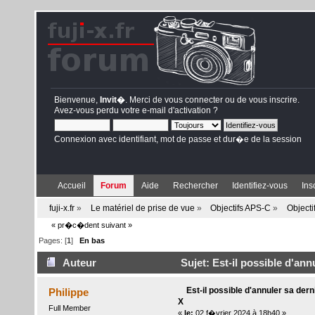
Bienvenue,
Invit�
. Merci de
vous connecter
ou de
vous inscrire
.
Avez-vous perdu votre
e-mail d'activation
?
Connexion avec identifiant, mot de passe et dur�e de la session
Accueil
Forum
Aide
Rechercher
Identifiez-vous
Ins
fuji-x.fr
»
Le matériel de prise de vue
»
Objectifs APS-C
»
Objectif
« pr�c�dent
suivant »
Pages: [
1
]
En bas
Auteur
Sujet: Est-il possible d'ann
Est-il possible d'annuler sa dern
Philippe
X
Full Member
«
le:
02 f�vrier 2024 à 18h40 »