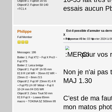
Objectif 1: Fujinon 16-55
Objectif 2: Fujinon 50-140
essais aucun Pb
+TC1.4
Est-il possible d'annuler sa dern
Philippe
X
Full Member
«
R�ponse #3 le:
03 f�vrier 2024 à 0
pour vos
Messages: 186
Boitier 1: Fuji XT2 ~ Fuji X Pro3 ~
Fuji XT5
Boitier 2: Leica bridge
Objectif 1: Fuji XF 16-55 mm
Non je n'ai pas
f/2.8 R LM WR ~ 35mm f/2 WR ~
23mm /2 ~ 8mm /3.5
MAJ 1.30
Objectif 2: Fuji XF 23mm f/1.4 R
+ Fuji PS LH-XF Métal ~ Fuji X
10-24 mm f/4 OIS WR
Objectif 3: Zeiss Touit 50 mm
C'est de ma fau
f/2.8 Fuji X ~ Loawa 65mm
macro ~ TOKINA SZ 500mm f/8
mon matos photo