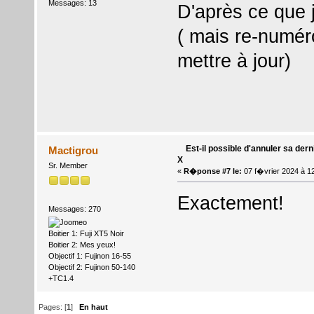
Messages: 13
D'après ce que j
( mais re-numér
mettre à jour)
Est-il possible d'annuler sa dern
Mactigrou
X
Sr. Member
«
R�ponse #7 le:
07 f�vrier 2024 à 1
Exactement!
Messages: 270
Boitier 1: Fuji XT5 Noir
Boitier 2: Mes yeux!
Objectif 1: Fujinon 16-55
Objectif 2: Fujinon 50-140
+TC1.4
Pages: [
1
]
En haut