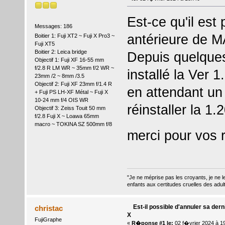
Est-ce qu'il est
Messages: 186
antérieure de M
Boitier 1: Fuji XT2 ~ Fuji X Pro3 ~
Fuji XT5
Boitier 2: Leica bridge
Depuis quelque
Objectif 1: Fuji XF 16-55 mm
f/2.8 R LM WR ~ 35mm f/2 WR ~
installé la Ver 
23mm /2 ~ 8mm /3.5
Objectif 2: Fuji XF 23mm f/1.4 R
en attendant un 
+ Fuji PS LH-XF Métal ~ Fuji X
10-24 mm f/4 OIS WR
réinstaller la 1.
Objectif 3: Zeiss Touit 50 mm
f/2.8 Fuji X ~ Loawa 65mm
macro ~ TOKINA SZ 500mm f/8
merci pour vos
"Je ne méprise pas les croyants, je ne le
enfants aux certitudes cruelles des adul
Est-il possible d'annuler sa dern
christac
X
FujiGraphe
«
R�ponse #1 le:
02 f�vrier 2024 à 1