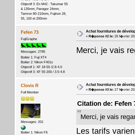
Objectif 3: En M42 : Takumar 55
& 135mm, Panagor 24mm,
Tamron 80-210mm, Fujinon 28,
55, 100 et 200mm
Achat fournitures de dével
Fefen 73
«
R�ponse #2 le:
26 f�vrier 20
FujiGraphe
Merci, je vais 
Messages: 2785
Boitier 1: Fuji XT4
Boitier 2: Nikon F401s
Objectif 1: XF 18-55 /2.8-4.0
Objectif 3: XF 55-200 / 3.5-4.8
Achat fournitures de dével
Clovis R
«
R�ponse #3 le:
27 f�vrier 20
Full Member
Citation de: Fefen
Merci, je vais reg
Messages: 201
Les tarifs varien
Boitier 1: Nikon F6