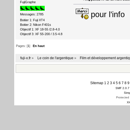
FujiGraphe
pour l'info
Messages: 2785
Boitier 1: Fuji XT4
Boitier 2: Nikon F401s
Objectif 1: XF 18-55 /2.8-4.0
Objectif 3: XF 55-200 / 3.5-4.8
Pages: [
1
]
En haut
fuji-x.fr
»
Le coin de l'argentique
»
Film et développement argenti
Sitemap
1
2
3
4
5
6
7
8
9
SMF 2.0.7
Simp
Protected
X