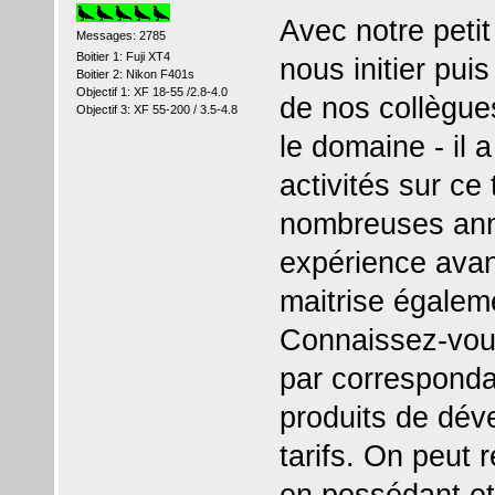
Avec notre peti
Messages: 2785
Boitier 1: Fuji XT4
nous initier pui
Boitier 2: Nikon F401s
Objectif 1: XF 18-55 /2.8-4.0
de nos collègu
Objectif 3: XF 55-200 / 3.5-4.8
le domaine - il 
activités sur c
nombreuses anné
expérience avant
maitrise égalem
Connaissez-vou
par corresponda
produits de dév
tarifs. On peut
en possédant et