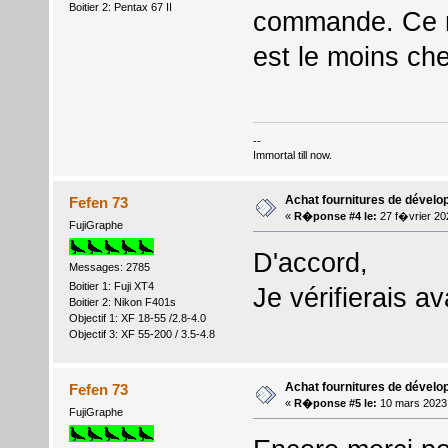
Boitier 2: Pentax 67 II
commande. Ce n'
est le moins che
--
Immortal till now.
Achat fournitures de dével
Fefen 73
«
R�ponse #4 le:
27 f�vrier 20
FujiGraphe
D'accord,
Messages: 2785
Boitier 1: Fuji XT4
Je vérifierais 
Boitier 2: Nikon F401s
Objectif 1: XF 18-55 /2.8-4.0
Objectif 3: XF 55-200 / 3.5-4.8
Achat fournitures de dével
Fefen 73
«
R�ponse #5 le:
10 mars 2023
FujiGraphe