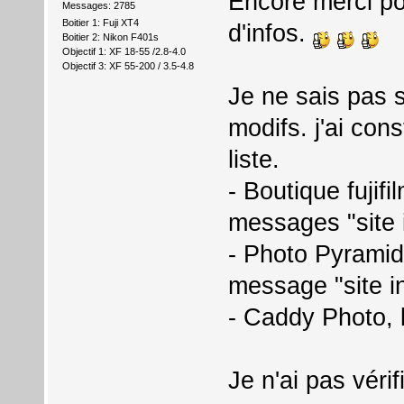
Encore merci p
Messages: 2785
Boitier 1: Fuji XT4
d'infos.
Boitier 2: Nikon F401s
Objectif 1: XF 18-55 /2.8-4.0
Objectif 3: XF 55-200 / 3.5-4.8
Je ne sais pas 
modifs. j'ai con
liste.
- Boutique fujifi
messages "site 
- Photo Pyramides
message "site i
- Caddy Photo, 
Je n'ai pas vérif