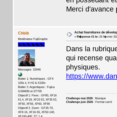
Merci d'avance 
Achat fournitures de dével
Chbib
«
R�ponse #1 le:
26 f�vrier 20
Modérateur FujiGraphe
Dans la rubrique
qui recense qua
physiques.
Messages: 32946
https://www.dan
Boitier 1: Numériques : GFX
100s ii, X-H2 & X100v
Boitier 2: Argentiques : Fujica
GSW690 et ST705
Objectif 1: Fixes : GF80, XF16
Challenge mai 2026
: Musique
f/1.4, XF18, XF23 f/2, XF35 f/2,
Challenge juin 2026
: Format carré
XF50, XF56, XF60, XF90
Objectif 2: Zoom : GF35-70,
XF8-16, XF16-55, XF50-140,
XF100-400, TC 1.4