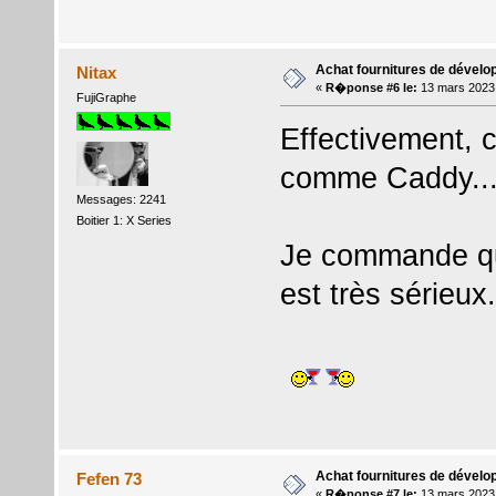
Achat fournitures de dével
Nitax
«
R�ponse #6 le:
13 mars 2023
FujiGraphe
Effectivement, c
comme Caddy...M
Messages: 2241
Boitier 1: X Series
Je commande qu
est très sérieux.
Achat fournitures de dével
Fefen 73
«
R�ponse #7 le:
13 mars 2023