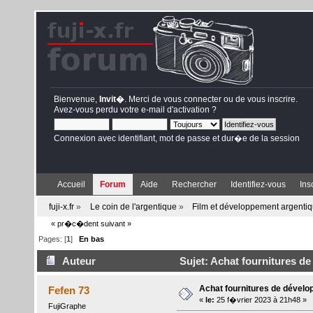
Bienvenue,
Invit�
. Merci de
vous connecter
ou de
vous inscrire
.
Avez-vous perdu votre
e-mail d'activation
?
Connexion avec identifiant, mot de passe et dur�e de la session
Accueil
Forum
Aide
Rechercher
Identifiez-vous
Ins
fuji-x.fr
»
Le coin de l'argentique
»
Film et développement argenti
« pr�c�dent
suivant »
Pages: [
1
]
En bas
Auteur
Sujet: Achat fournitures d
Achat fournitures de dével
Fefen 73
«
le:
25 f�vrier 2023 à 21h48 »
FujiGraphe