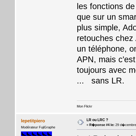
les fonctions de
que sur un smar
plus simple, Ad
retouches chez 
un téléphone, on
APN, mais c'est
toujours avec 
... sans LR.
Mon Flickr
LR ou LRC ?
lepetitpiero
«
R�ponse #4 le:
29 d�cembre 
Modérateur FujiGraphe