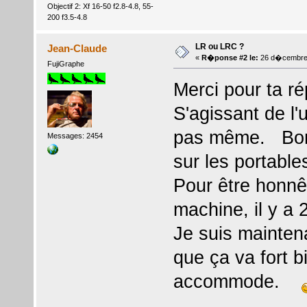
Objectif 2: Xf 16-50 f2.8-4.8, 55-
200 f3.5-4.8
LR ou LRC ?
Jean-Claude
«
R�ponse #2 le:
26 d�cembre 
FujiGraphe
Merci pour ta r
S'agissant de l'
pas même. Bon d
Messages: 2454
sur les portable
Pour être honnê
machine, il y a 
Je suis mainten
que ça va fort b
accommode.