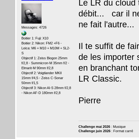
Le LR du cloud t
débit... car il 
ne fait l'autre...
Messages: 4726
Boitier 1: Fuji: X10
Boitier 2: Nikon: FM2 +F6 -
Il te suffit de f
Leica: M6 + M10 + M10M + SL2-
S
de les importer 
Objectif 1: Zeiss Biogon 25mm
f/2,8 - Summicron-M 35mm f/2 -
en branchant to
Elmarit-M 90mm f/2,8
Objectif 2: Voigtlander MKII
LR Classic.
15mm f/4,5 - Zeiss C-Sonar
50mm f/1,5
Objectif 3: Nikon AI-S 28mm f/2,8
- Nikon AF-D 180mm f/2,8
Pierre
Challenge mai 2026
: Musique
Challenge juin 2026
: Format carré