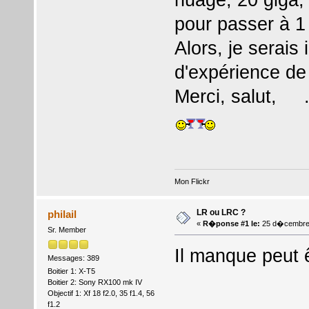
pour passer à 1
Alors, je serais
d'expérience de 
Merci, salut, 
Mon Flickr
LR ou LRC ?
philail
«
R�ponse #1 le:
25 d�cembre 
Sr. Member
Il manque peut 
Messages: 389
Boitier 1: X-T5
Boitier 2: Sony RX100 mk IV
Objectif 1: Xf 18 f2.0, 35 f1.4, 56
f1.2