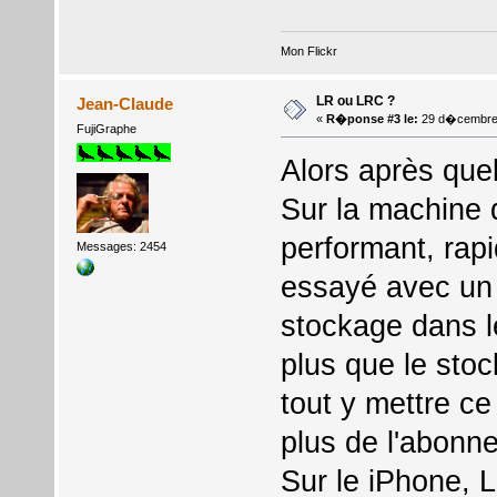
Mon Flickr
LR ou LRC ?
Jean-Claude
«
R�ponse #3 le:
29 d�cembre 
FujiGraphe
Alors après quel
Sur la machine 
performant, rapi
Messages: 2454
essayé avec un 
stockage dans l
plus que le stoc
tout y mettre ce
plus de l'abonn
Sur le iPhone, L