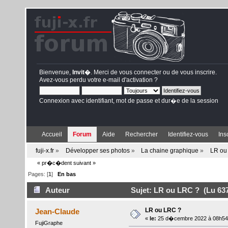
Bienvenue,
Invit�
. Merci de
vous connecter
ou de
vous inscrire
.
Avez-vous perdu votre
e-mail d'activation
?
Connexion avec identifiant, mot de passe et dur�e de la session
Accueil
Forum
Aide
Rechercher
Identifiez-vous
Ins
fuji-x.fr
»
Développer ses photos
»
La chaine graphique
»
LR ou
« pr�c�dent
suivant »
Pages: [
1
]
En bas
Auteur
Sujet: LR ou LRC ? (Lu 637
LR ou LRC ?
Jean-Claude
«
le:
25 d�cembre 2022 à 08h54
FujiGraphe