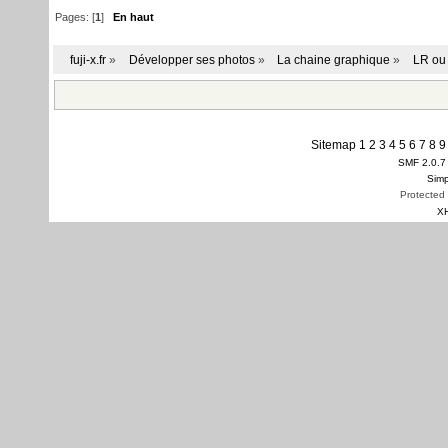
Pages: [
1
]
En haut
fuji-x.fr
»
Développer ses photos
»
La chaine graphique
»
LR ou
Sitemap
1
2
3
4
5
6
7
8
9
SMF 2.0.7
Simp
Protected
X