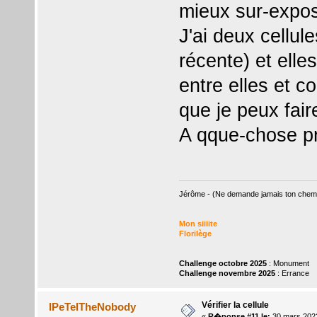
mieux sur-expos
J'ai deux cellul
récente) et ell
entre elles et 
que je peux fair
A qque-chose pr
Jérôme - (Ne demande jamais ton chemin,
Mon siiiite
Florilège
Challenge octobre 2025
: Monument
Challenge novembre 2025
: Errance
Vérifier la cellule
IPeTeITheNobody
«
R�ponse #11 le:
30 mars 2022