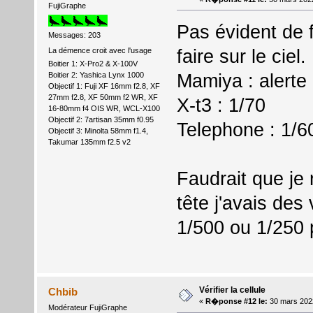
FujiGraphe
Pas évident de f
Messages: 203
faire sur le ciel.
La démence croit avec l'usage
Boitier 1: X-Pro2 & X-100V
Mamiya : alerte 
Boitier 2: Yashica Lynx 1000
Objectif 1: Fuji XF 16mm f2.8, XF
27mm f2.8, XF 50mm f2 WR, XF
X-t3 : 1/70
16-80mm f4 OIS WR, WCL-X100
Objectif 2: 7artisan 35mm f0.95
Telephone : 1/6
Objectif 3: Minolta 58mm f1.4,
Takumar 135mm f2.5 v2
Faudrait que je 
tête j'avais des
1/500 ou 1/250 
Vérifier la cellule
Chbib
«
R�ponse #12 le:
30 mars 202
Modérateur FujiGraphe