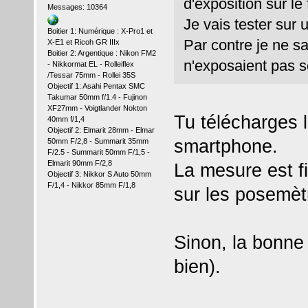
d'exposition sur le f
Messages: 10364
Je vais tester sur 
Boitier 1: Numérique : X-Pro1 et
Par contre je ne s
X-E1 et Ricoh GR IIIx
Boitier 2: Argentique : Nikon FM2
n'exposaient pas 
- Nikkormat EL - Rolleiflex
/Tessar 75mm - Rollei 35S
Objectif 1: Asahi Pentax SMC
Takumar 50mm f/1.4 - Fujinon
XF27mm - Voigtlander Nokton
Tu télécharges l
40mm f/1,4
Objectif 2: Elmarit 28mm - Elmar
smartphone.
50mm F/2,8 - Summarit 35mm
F/2.5 - Summarit 50mm F/1,5 -
Elmarit 90mm F/2,8
La mesure est fi
Objectif 3: Nikkor S Auto 50mm
F/1,4 - Nikkor 85mm F/1,8
sur les posemèt
Sinon, la bonne 
bien).