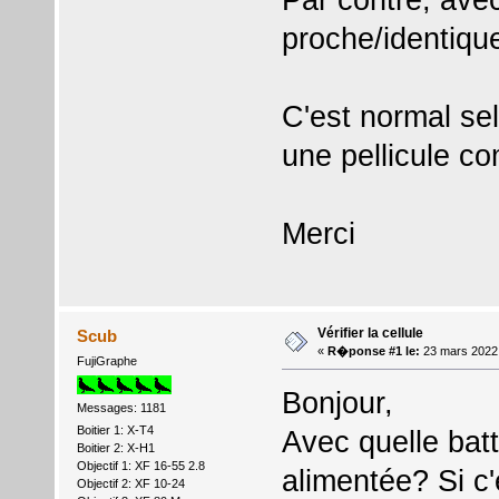
proche/identiqu
C'est normal se
une pellicule co
Merci
Vérifier la cellule
Scub
«
R�ponse #1 le:
23 mars 2022 
FujiGraphe
Bonjour,
Messages: 1181
Boitier 1: X-T4
Avec quelle batt
Boitier 2: X-H1
Objectif 1: XF 16-55 2.8
alimentée? Si c'
Objectif 2: XF 10-24