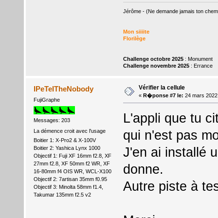
Jérôme - (Ne demande jamais ton chemin,
Mon siiiite
Florilège
Challenge octobre 2025
: Monument
Challenge novembre 2025
: Errance
Vérifier la cellule
IPeTeITheNobody
«
R�ponse #7 le:
24 mars 2022
FujiGraphe
L'appli que tu c
Messages: 203
qui n'est pas m
La démence croit avec l'usage
Boitier 1: X-Pro2 & X-100V
J'en ai installé
Boitier 2: Yashica Lynx 1000
Objectif 1: Fuji XF 16mm f2.8, XF
27mm f2.8, XF 50mm f2 WR, XF
donne.
16-80mm f4 OIS WR, WCL-X100
Objectif 2: 7artisan 35mm f0.95
Autre piste à te
Objectif 3: Minolta 58mm f1.4,
Takumar 135mm f2.5 v2