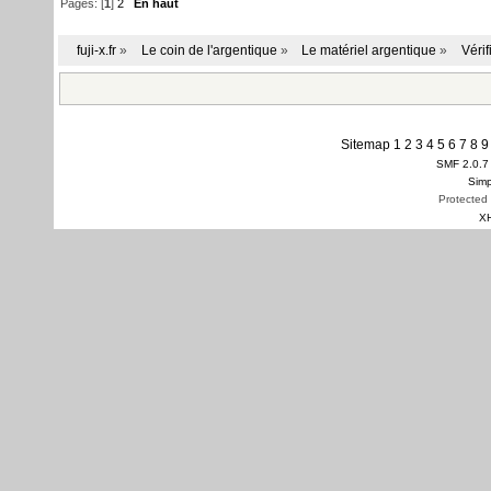
Pages: [
1
]
2
En haut
fuji-x.fr
»
Le coin de l'argentique
»
Le matériel argentique
»
Vérif
Sitemap
1
2
3
4
5
6
7
8
9
SMF 2.0.7
Simp
Protected
X