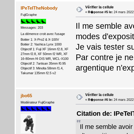
Vérifier la cellule
IPeTeITheNobody
«
R�ponse #5 le:
24 mars 2022
FujiGraphe
Il me semble avoi
Messages: 203
modes d'expositi
La démence croit avec l'usage
Boitier 1: X-Pro2 & X-100V
Je vais tester s
Boitier 2: Yashica Lynx 1000
Objectif 1: Fuji XF 16mm f2.8, XF
27mm f2.8, XF 50mm f2 WR, XF
Par contre je n
16-80mm f4 OIS WR, WCL-X100
Objectif 2: 7artisan 35mm f0.95
argentique n'ex
Objectif 3: Minolta 58mm f1.4,
Takumar 135mm f2.5 v2
Vérifier la cellule
jbo65
«
R�ponse #6 le:
24 mars 2022
Modérateur FujiGraphe
Citation de: IPeT
Il me semble avoir 