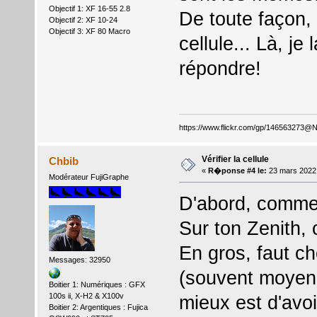
Objectif 1: XF 16-55 2.8
De toute façon, 
Objectif 2: XF 10-24
Objectif 3: XF 80 Macro
cellule... Là, je
répondre!
https://www.flickr.com/gp/146563273@
Vérifier la cellule
Chbib
«
R�ponse #4 le:
23 mars 2022
Modérateur FujiGraphe
D'abord, commen
Sur ton Zenith,
En gros, faut c
Messages: 32950
(souvent moyenne
Boitier 1: Numériques : GFX
100s ii, X-H2 & X100v
mieux est d'avo
Boitier 2: Argentiques : Fujica