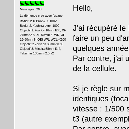
Hello,
Messages: 203
La démence croit avec l'usage
Boitier 1: X-Pro2 & X-100V
J'ai récupéré l
Boitier 2: Yashica Lynx 1000
Objectif 1: Fuji XF 16mm f2.8, XF
27mm f2.8, XF 50mm f2 WR, XF
faire un peu d'ar
16-80mm f4 OIS WR, WCL-X100
Objectif 2: 7artisan 35mm f0.95
quelques années
Objectif 3: Minolta 58mm f1.4,
Takumar 135mm f2.5 v2
Par contre, j'ai
de la cellule.
Si je règle sur 
identiques (foca
vitesse : 1/500 
t3 (autre exempl
Par contre, avec