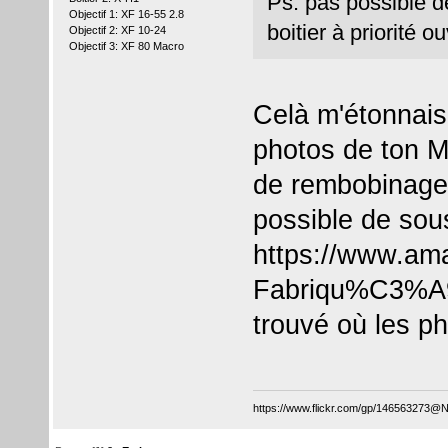
Ps: pas possible d
Objectif 1: XF 16-55 2.8
boitier à priorité o
Objectif 2: XF 10-24
Objectif 3: XF 80 Macro
Celà m'étonnais
photos de ton Ma
de rembobinage u
possible de sou
https://www.ama
Fabriqu%C3%A
trouvé où les p
https://www.flickr.com/gp/146563273@