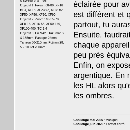
GSW690 et ST705
éclairée pour av
Objectif 1: Fixes : GF80, XF16
f/1.4, XF18, XF23 f/2, XF35 f/2,
est différent et
XF50, XF56, XF60, XF90
Objectif 2: Zoom : GF35-70,
partout, tu aura
XF8-16, XF16-55, XF50-140,
XF100-400, TC 1.4
Ensuite, faudrai
Objectif 3: En M42 : Takumar 55
& 135mm, Panagor 24mm,
chaque appareil
Tamron 80-210mm, Fujinon 28,
55, 100 et 200mm
peu près équiva
Enfin, on expos
argentique. En 
les HL alors qu'
les ombres.
Challenge mai 2026
: Musique
Challenge juin 2026
: Format carré