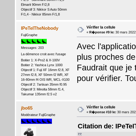
Elmarit 90mm F/2,8
Objectif 3: Nikkor S Auto 50mm
F/1,4 - Nikkor 85mm F/1,8
Vérifier la cellule
IPeTeITheNobody
«
R�ponse #9 le:
30 mars 2022
FujiGraphe
Avec l'applicati
Messages: 203
plus proches de
La démence croit avec l'usage
Boitier 1: X-Pro2 & X-100V
Faudrait que je 
Boitier 2: Yashica Lynx 1000
Objectif 1: Fuji XF 16mm f2.8, XF
27mm f2.8, XF 50mm f2 WR, XF
pour vérifier. To
16-80mm f4 OIS WR, WCL-X100
Objectif 2: 7artisan 35mm f0.95
Objectif 3: Minolta 58mm f1.4,
Takumar 135mm f2.5 v2
Vérifier la cellule
jbo65
«
R�ponse #10 le:
30 mars 202
Modérateur FujiGraphe
Citation de: IPeT