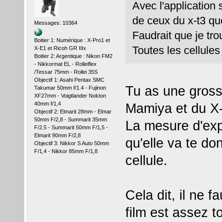
Avec l'application 
de ceux du x-t3 qu
Messages: 10364
Faudrait que je tro
Boitier 1: Numérique : X-Pro1 et
Toutes les cellules
X-E1 et Ricoh GR IIIx
Boitier 2: Argentique : Nikon FM2
- Nikkormat EL - Rolleiflex
/Tessar 75mm - Rollei 35S
Objectif 1: Asahi Pentax SMC
Tu as une gross
Takumar 50mm f/1.4 - Fujinon
XF27mm - Voigtlander Nokton
Mamiya et du X
40mm f/1,4
Objectif 2: Elmarit 28mm - Elmar
50mm F/2,8 - Summarit 35mm
La mesure d'expo
F/2.5 - Summarit 50mm F/1,5 -
Elmarit 90mm F/2,8
qu'elle va te do
Objectif 3: Nikkor S Auto 50mm
F/1,4 - Nikkor 85mm F/1,8
cellule.
Cela dit, il ne f
film est assez t