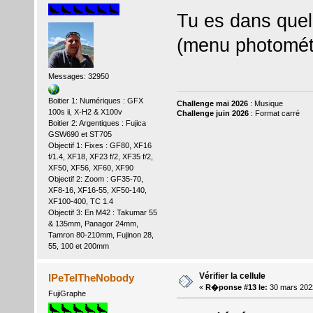
Tu es dans quel
(menu photométr
Messages: 32950
Boitier 1: Numériques : GFX
Challenge mai 2026
: Musique
100s ii, X-H2 & X100v
Challenge juin 2026
: Format carré
Boitier 2: Argentiques : Fujica
GSW690 et ST705
Objectif 1: Fixes : GF80, XF16
f/1.4, XF18, XF23 f/2, XF35 f/2,
XF50, XF56, XF60, XF90
Objectif 2: Zoom : GF35-70,
XF8-16, XF16-55, XF50-140,
XF100-400, TC 1.4
Objectif 3: En M42 : Takumar 55
& 135mm, Panagor 24mm,
Tamron 80-210mm, Fujinon 28,
55, 100 et 200mm
Vérifier la cellule
IPeTeITheNobody
«
R�ponse #13 le:
30 mars 202
FujiGraphe