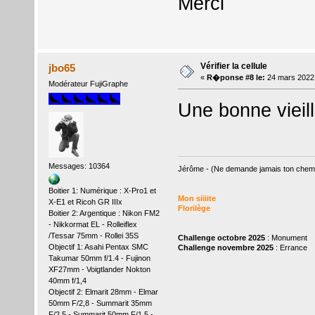
Merci
Vérifier la cellule
jbo65
«
R�ponse #8 le:
24 mars 2022
Modérateur FujiGraphe
Une bonne vieill
Messages: 10364
Jérôme - (Ne demande jamais ton chemin,
Boitier 1: Numérique : X-Pro1 et
Mon siiiite
X-E1 et Ricoh GR IIIx
Florilège
Boitier 2: Argentique : Nikon FM2
- Nikkormat EL - Rolleiflex
/Tessar 75mm - Rollei 35S
Challenge octobre 2025
: Monument
Objectif 1: Asahi Pentax SMC
Challenge novembre 2025
: Errance
Takumar 50mm f/1.4 - Fujinon
XF27mm - Voigtlander Nokton
40mm f/1,4
Objectif 2: Elmarit 28mm - Elmar
50mm F/2,8 - Summarit 35mm
F/2.5 - Summarit 50mm F/1,5 -