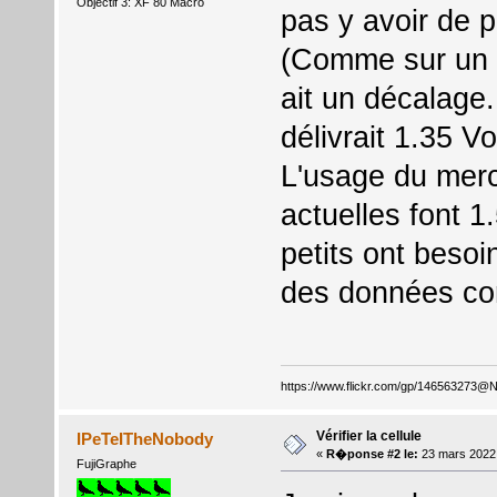
Objectif 3: XF 80 Macro
pas y avoir de 
(Comme sur un O
ait un décalage.
délivrait 1.35 Vo
L'usage du merc
actuelles font 1
petits ont besoi
des données cor
https://www.flickr.com/gp/146563273@
Vérifier la cellule
IPeTeITheNobody
«
R�ponse #2 le:
23 mars 2022
FujiGraphe