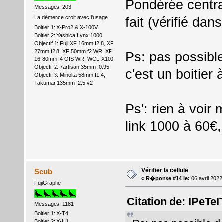
Pondérée centra
Messages: 203
fait (vérifié dan
La démence croit avec l'usage
Boitier 1: X-Pro2 & X-100V
Boitier 2: Yashica Lynx 1000
Objectif 1: Fuji XF 16mm f2.8, XF
27mm f2.8, XF 50mm f2 WR, XF
Ps: pas possibl
16-80mm f4 OIS WR, WCL-X100
Objectif 2: 7artisan 35mm f0.95
c'est un boitier 
Objectif 3: Minolta 58mm f1.4,
Takumar 135mm f2.5 v2
Ps': rien à voir
link 1000 à 60€
Vérifier la cellule
Scub
«
R�ponse #14 le:
06 avril 202
FujiGraphe
Citation de: IPeT
Messages: 1181
Boitier 1: X-T4
Boitier 2: X-H1