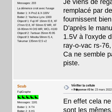
Je viens de rega
Messages: 203
remplacé par d
La démence croit avec l'usage
Boitier 1: X-Pro2 & X-100V
fournissent bien
Boitier 2: Yashica Lynx 1000
Objectif 1: Fuji XF 16mm f2.8, XF
27mm f2.8, XF 50mm f2 WR, XF
D'après le manue
16-80mm f4 OIS WR, WCL-X100
Objectif 2: 7artisan 35mm f0.95
1.5V à l'oxyde d
Objectif 3: Minolta 58mm f1.4,
Takumar 135mm f2.5 v2
ray-o-vac rs-76,
Ca ne semble pa
piste.
Vérifier la cellule
Scub
«
R�ponse #3 le:
23 mars 2022
FujiGraphe
En effet cela ne
Messages: 1181
Boitier 1: X-T4
sont les mêmes
Boitier 2: X-H1