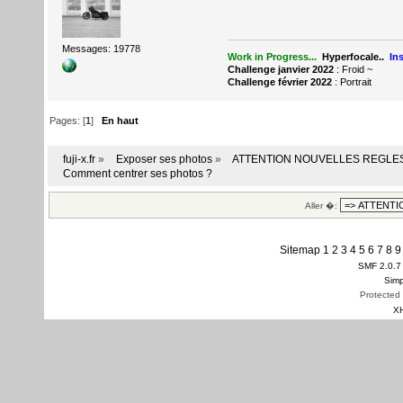
Messages: 19778
Work in Progress...
Hyperfocale..
In
Challenge janvier 2022
: Froid
~
Challenge février 2022
: Portrait
Pages: [
1
]
En haut
fuji-x.fr
»
Exposer ses photos
»
ATTENTION NOUVELLES REGLES DEP
Comment centrer ses photos ?
Aller �:
Sitemap
1
2
3
4
5
6
7
8
9
SMF 2.0.7
Simp
Protected
X