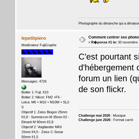
Photographe du dimanche qui a dérais
Comment centrer ses photo
lepetitpiero
«
R�ponse #1 le:
30 novembre 
Modérateur FujiGraphe
C'est pourtant si
d'hébergement d
forum un lien (qu
Messages: 4726
de son flickr.
Boitier 1: Fuji: X10
Boitier 2: Nikon: FM2 +F6 -
Leica: M6 + M10 + M10M + SL2-
S
Objectif 1: Zeiss Biogon 25mm
Challenge mai 2026
: Musique
f/2,8 - Summicron-M 35mm f/2 -
Challenge juin 2026
: Format carré
Elmarit-M 90mm f/2,8
Objectif 2: Voigtlander MKII
15mm f/4,5 - Zeiss C-Sonar
50mm f/1,5