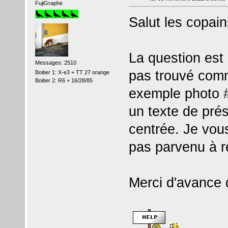
FujiGraphe
Salut les copain
La question est 
Messages: 2510
pas trouvé comm
Boitier 1: X-e3 + TT 27 orange
Boitier 2: R6 + 16/28/85
exemple photo #1
un texte de pré
centrée. Je vous
pas parvenu à re
Merci d'avance 