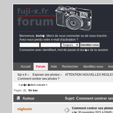
Bienvenue,
Invit�
. Merci de
vous connecter
ou de
vous inscrire
.
Avez-vous perdu votre
e-mail d'activation
?
Connexion avec identifiant, mot de passe et dur�e de la session
Accueil
Forum
Aide
Rechercher
Identifiez-vous
Ins
fuji-x.fr
»
Exposer ses photos
»
ATTENTION NOUVELLES REGLES DEP
Comment centrer ses photos ?
« pr�c�dent
suivant »
Pages: [
1
]
En bas
Auteur
Sujet: Comment centrer ses
Comment centrer ses photo
nigloom
«
le:
30 novembre 2021 à 03h05 