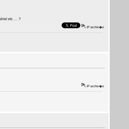
iel etc .... ?
IP archiv�e
IP archiv�e