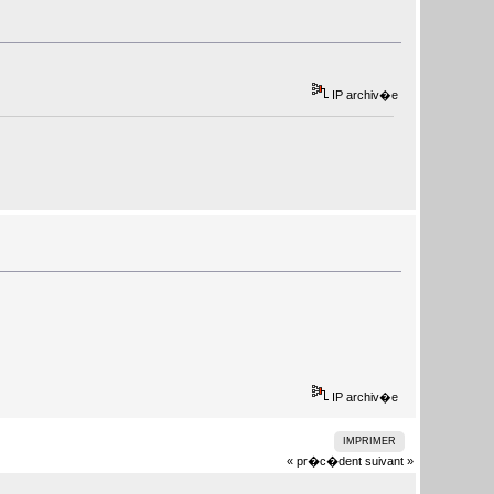
IP archiv�e
IP archiv�e
IMPRIMER
« pr�c�dent
suivant »