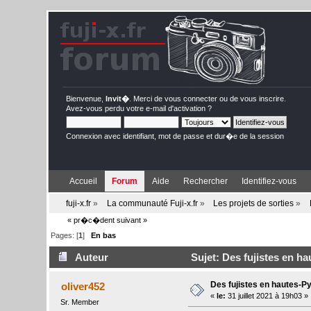
Bienvenue,
Invit�
. Merci de
vous connecter
ou de
vous inscrire
.
Avez-vous perdu votre
e-mail d'activation
?
Connexion avec identifiant, mot de passe et dur�e de la session
Accueil
Forum
Aide
Rechercher
Identifiez-vous
fuji-x.fr
»
La communauté Fuji-x.fr
»
Les projets de sorties
»
« pr�c�dent
suivant »
Pages: [
1
]
En bas
Auteur
Sujet: Des fujistes en ha
Des fujistes en hautes-P
oliver452
«
le:
31 juillet 2021 à 19h03 »
Sr. Member