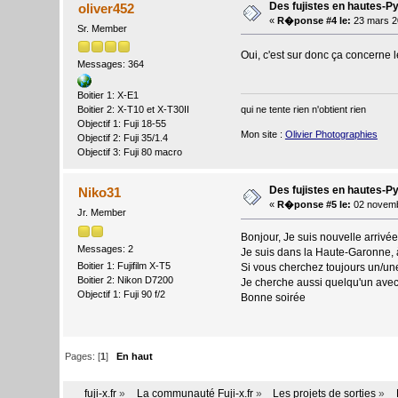
Des fujistes en hautes-P
oliver452
«
R�ponse #4 le:
23 mars 2
Sr. Member
Oui, c'est sur donc ça concerne
Messages: 364
Boitier 1: X-E1
qui ne tente rien n'obtient rien
Boitier 2: X-T10 et X-T30II
Objectif 1: Fuji 18-55
Mon site :
Olivier Photographies
Objectif 2: Fuji 35/1.4
Objectif 3: Fuji 80 macro
Des fujistes en hautes-P
Niko31
«
R�ponse #5 le:
02 novemb
Jr. Member
Bonjour, Je suis nouvelle arrivée
Messages: 2
Je suis dans la Haute-Garonne, 
Boitier 1: Fujifilm X-T5
Si vous cherchez toujours un/une f
Boitier 2: Nikon D7200
Je cherche aussi quelqu'un avec
Objectif 1: Fuji 90 f/2
Bonne soirée
Pages: [
1
]
En haut
fuji-x.fr
»
La communauté Fuji-x.fr
»
Les projets de sorties
»