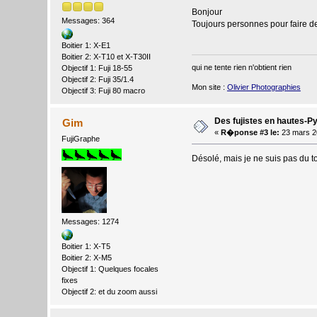
Bonjour
Messages: 364
Toujours personnes pour faire de
Boitier 1: X-E1
Boitier 2: X-T10 et X-T30II
qui ne tente rien n'obtient rien
Objectif 1: Fuji 18-55
Objectif 2: Fuji 35/1.4
Mon site :
Olivier Photographies
Objectif 3: Fuji 80 macro
Des fujistes en hautes-P
Gim
«
R�ponse #3 le:
23 mars 2
FujiGraphe
Désolé, mais je ne suis pas du to
Messages: 1274
Boitier 1: X-T5
Boitier 2: X-M5
Objectif 1: Quelques focales
fixes
Objectif 2: et du zoom aussi