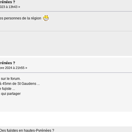
yrénées ?
023 à 13h43 »
 les personnes de la région
yrénées ?
re 2024 à 21h55 »
 sur le forum.
à 45mn de St Gaudens ...
ujiste ...
 qui partager
Des fujistes en hautes-Pyrénées ?