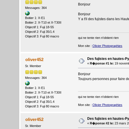
Bonjour
Messages: 364
Bonjour
Boitier 1: X-E1
Y a t'il des fujistes dans les Ha
Boitier 2: X-T10 et X-T30II
Objectif 1: Fuji 18-55
Objectif 2: Fuji 35/1.4
Objectif 3: Fuji 80 macro
qui ne tente rien n'obtient rien
Mon site :
Olivier Photographies
Des fujistes en hautes-P
oliver452
«
R�ponse #1 le:
19 novemb
Sr. Member
Bonjour
Messages: 364
Toujours personnes pour faire de
Boitier 1: X-E1
Boitier 2: X-T10 et X-T30II
qui ne tente rien n'obtient rien
Objectif 1: Fuji 18-55
Objectif 2: Fuji 35/1.4
Mon site :
Olivier Photographies
Objectif 3: Fuji 80 macro
Des fujistes en hautes-P
oliver452
«
R�ponse #2 le:
23 mars 2
Sr. Member