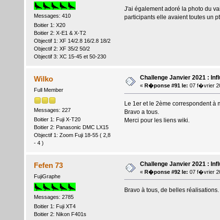
J'ai également adoré la photo du vai
Messages: 410
participants elle avaient toutes un p
Boitier 1: X20
Boitier 2: X-E1 & X-T2
Objectif 1: XF 14/2.8 16/2.8 18/2
Objectif 2: XF 35/2 50/2
Objectif 3: XC 15-45 et 50-230
Challenge Janvier 2021 : Inf
Wilko
«
R�ponse #91 le:
07 f�vrier 2
Full Member
Le 1er et le 2ème correspondent à m
Messages: 227
Bravo a tous.
Boitier 1: Fuji X-T20
Merci pour les liens wiki.
Boitier 2: Panasonic DMC LX15
Objectif 1: Zoom Fuji 18-55 ( 2,8
- 4 )
Challenge Janvier 2021 : Inf
Fefen 73
«
R�ponse #92 le:
07 f�vrier 2
FujiGraphe
Bravo à tous, de belles réalisations.
Messages: 2785
Boitier 1: Fuji XT4
Boitier 2: Nikon F401s