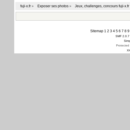
fuji-x.fr
»
Exposer ses photos
»
Jeux, challenges, concours fuji-x.fr
Sitemap
1
2
3
4
5
6
7
8
9
SMF 2.0.7
Simp
Protected
X