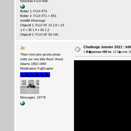
Nouveau FUJI man
Boitier 1: FUJI XT5
Boitier 2: FUJI XT1 + XE1
modifié infrarouge
Objectif 1: FUJI XF 14 2.8 + 23
1.4 + 35 1.4 + 56 1.2
Objectif 2: FUJI XF 50-140
Challenge Janvier 2021 : Inf
Jc
«
R�ponse #95 le:
12 f�vrier 2
“Rien n'est pire qu'une photo
nette sur une idée floue“ Ansel
Adams 1902-1984
Modérateur FujiGraphe
Messages: 19778