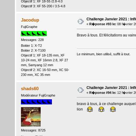
Objectif 1: XF 18-55 /2.8-4.0
Objectif 3: XF 55-200 / 3.5-4.8
Challenge Janvier 2021 : Inf
Jacodup
«
R�ponse #93 le:
08 f�vrier 2
FujiGraphe
Bravo à tous. Et félicitations au vain
Messages: 228
Boitier 1: X-T2
Boitier 2: X-T100
Le minimum, bien utilisé, suffit à tout.
Objectif 1: XF 18-135 mm, XF
10-24 mm, XF 16mm 2.8, XF 27
mm, Samyang 12 mm
Objectif 2: XC 16-50 mm, XC 50-
230 mm, XC 35 mm
Challenge Janvier 2021 : Inf
shads60
«
R�ponse #94 le:
12 f�vrier 2
Modérateur FujiGraphe
bravo à tous, à ce challenge auquel j
lion
Messages: 8725