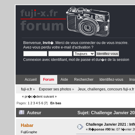
Bienvenue,
Invit�
. Merci de
vous connecter
ou de
vous inscrire
.
Avez-vous perdu votre
e-mail d'activation
?
Connexion avec identifiant, mot de passe et dur�e de la session
Accueil
Forum
Aide
Rechercher
Identifiez-vous
Ins
fuji-x.fr
»
Exposer ses photos
»
Jeux, challenges, concours fuji-x.fr
« pr�c�dent
suivant »
Pages:
1
2
3
4
5
6
[
7
]
En bas
Auteur
Sujet: Challenge Janvier 202
Challenge Janvier 2021 : Inf
Habar
«
R�ponse #90 le:
07 f�vrier 2
FujiGraphe