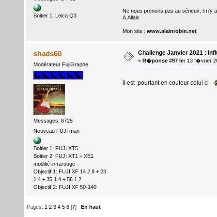
Ne nous prenons pas au sérieux, il n'y 
Boitier 1: Leica Q3
A.Allais
Mon site :
www.alainrobin.net
Challenge Janvier 2021 : Inf
shads60
«
R�ponse #97 le:
13 f�vrier 2
Modérateur FujiGraphe
il est pourtant en couleur celui ci
Messages: 8725
Nouveau FUJI man
Boitier 1: FUJI XT5
Boitier 2: FUJI XT1 + XE1
modifié infrarouge
Objectif 1: FUJI XF 14 2.8 + 23
1.4 + 35 1.4 + 56 1.2
Objectif 2: FUJI XF 50-140
Pages:
1
2
3
4
5
6
[
7
]
En haut