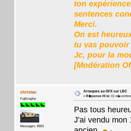
ton expérience
sentences con
Merci.
On est heureux
tu vas pouvoir
Jc, pour la mo
[Modération Of
Arnaques au GFX sur LBC
christac
«
R�ponse #5 le:
01 d�cembre 
FujiGraphe
Pas tous heure
J'ai vendu mon 
Messages: 8983
ancien