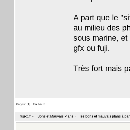
A part que le "s
au milieu des p
sous marine, et 
gfx ou fuji.
Très fort mais p
Pages: [
1
]
En haut
fuji-x.fr
»
Bons et Mauvais Plans
»
les bons et mauvais plans à par