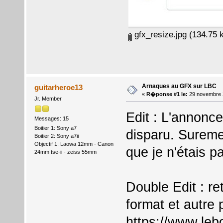
gfx_resize.jpg
(134.75 k
Arnaques au GFX sur LBC
guitarheroe13
«
R�ponse #1 le:
29 novembre 
Jr. Member
Edit : L'annonce
Messages: 15
Boitier 1: Sony a7
disparu. Surement
Boitier 2: Sony a7ii
Objectif 1: Laowa 12mm - Canon
que je n'étais p
24mm tse-ii - zeiss 55mm
Double Edit : re
format et autre 
https://www.le