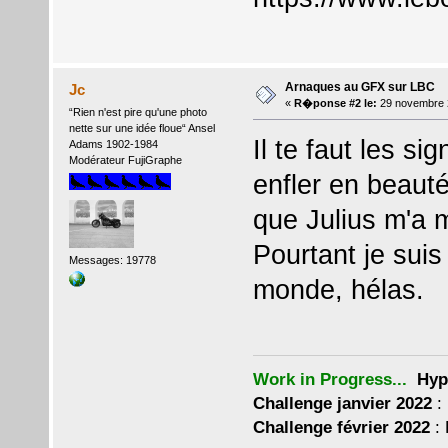
Arnaques au GFX sur LBC
Jc
«
R�ponse #2 le:
29 novembre 
“Rien n'est pire qu'une photo
nette sur une idée floue“ Ansel
Il te faut les sig
Adams 1902-1984
Modérateur FujiGraphe
enfler en beaut
que Julius m'a mi
Pourtant je suis
Messages: 19778
monde, hélas.
Work in Progress...
Hyp
Challenge janvier 2022
: 
Challenge février 2022
: 