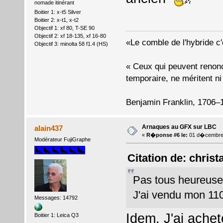
nomade itinérant
Boitier 1: x-t5 Silver
Boitier 2: x-t1, x-t2
Objectif 1: xf 80, T-SE 90
Objectif 2: xf 18-135, xf 16-80
«Le comble de l'hybride c'
Objectif 3: minolta 58 f1.4 (HS)
« Ceux qui peuvent renonce
temporaire, ne méritent ni l
Benjamin Franklin, 1706–
Arnaques au GFX sur LBC
alain437
«
R�ponse #6 le:
01 d�cembre 
Modérateur FujiGraphe
Citation de: chris
Pas tous heureus
J'ai vendu mon 11
Messages: 14792
Idem. J'ai ache
Boitier 1: Leica Q3