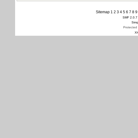
Sitemap
1
2
3
4
5
6
7
8
9
SMF 2.0.7
Simp
Protected
X