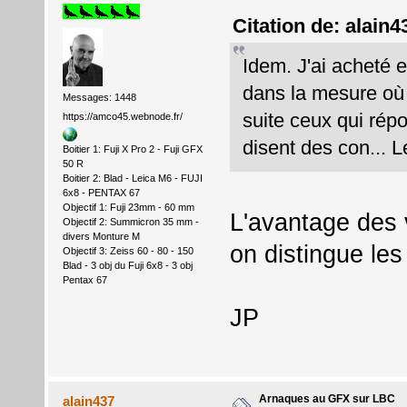
Citation de: alain
Idem. J'ai acheté 
dans la mesure où 
Messages: 1448
suite ceux qui rép
https://amco45.webnode.fr/
disent des con... Le 
Boitier 1: Fuji X Pro 2 - Fuji GFX
50 R
Boitier 2: Blad - Leica M6 - FUJI
6x8 - PENTAX 67
Objectif 1: Fuji 23mm - 60 mm
L'avantage des 
Objectif 2: Summicron 35 mm -
divers Monture M
on distingue les
Objectif 3: Zeiss 60 - 80 - 150
Blad - 3 obj du Fuji 6x8 - 3 obj
Pentax 67
JP
Arnaques au GFX sur LBC
alain437