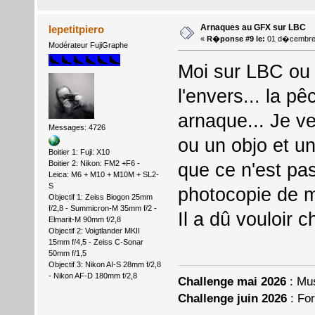
Arnaques au GFX sur LBC
lepetitpiero
«
R�ponse #9 le:
01 d�cembre 
Modérateur FujiGraphe
Moi sur LBC ou j
l'envers... la p
arnaque... Je ve
Messages: 4726
ou un objo et u
Boitier 1: Fuji: X10
Boitier 2: Nikon: FM2 +F6 -
que ce n'est pa
Leica: M6 + M10 + M10M + SL2-
S
photocopie de ma
Objectif 1: Zeiss Biogon 25mm
f/2,8 - Summicron-M 35mm f/2 -
Il a dû vouloir 
Elmarit-M 90mm f/2,8
Objectif 2: Voigtlander MKII
15mm f/4,5 - Zeiss C-Sonar
50mm f/1,5
Objectif 3: Nikon AI-S 28mm f/2,8
- Nikon AF-D 180mm f/2,8
Challenge mai 2026
: Mu
Challenge juin 2026
: For