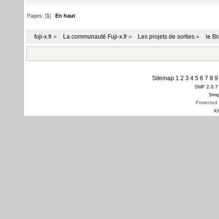
Pages: [
1
]
En haut
fuji-x.fr
»
La communauté Fuji-x.fr
»
Les projets de sorties
»
le B
Sitemap
1
2
3
4
5
6
7
8
9
SMF 2.0.7
Simp
Protected
X