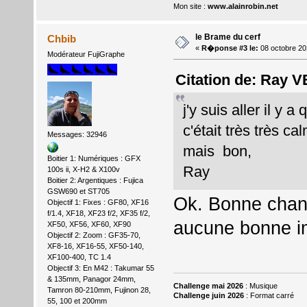
Mon site :
www.alainrobin.net
le Brame du cerf
Chbib
«
R�ponse #3 le:
08 octobre 20
Modérateur FujiGraphe
Citation de: Ray V
j'y suis aller il y a
c'était très très c
Messages: 32946
mais bon,
Boitier 1: Numériques : GFX
Ray
100s ii, X-H2 & X100v
Boitier 2: Argentiques : Fujica
GSW690 et ST705
Ok. Bonne chanc
Objectif 1: Fixes : GF80, XF16
f/1.4, XF18, XF23 f/2, XF35 f/2,
aucune bonne i
XF50, XF56, XF60, XF90
Objectif 2: Zoom : GF35-70,
XF8-16, XF16-55, XF50-140,
XF100-400, TC 1.4
Objectif 3: En M42 : Takumar 55
& 135mm, Panagor 24mm,
Challenge mai 2026
: Musique
Tamron 80-210mm, Fujinon 28,
Challenge juin 2026
: Format carré
55, 100 et 200mm