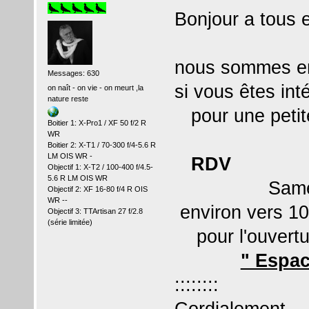
Bonjour a tous e
nous sommes en
Messages: 630
si vous êtes int
on naît - on vie - on meurt ,la
nature reste
pour une petite
Boitier 1: X-Pro1 / XF 50 f/2 R
WR
Boitier 2: X-T1 / 70-300 f/4-5.6 R
LM OIS WR -
RDV
Objectif 1: X-T2 / 100-400 f/4.5-
5.6 R LM OIS WR
Samedi 1
Objectif 2: XF 16-80 f/4 R OIS
WR --
environ vers 1
Objectif 3: TTArtisan 27 f/2.8
(série limitée)
pour l'ouvertu
" Espac
::::::::
Cordialement