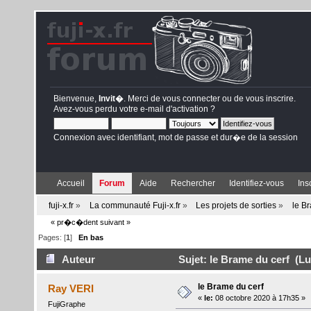
Bienvenue,
Invit�
. Merci de
vous connecter
ou de
vous inscrire
.
Avez-vous perdu votre
e-mail d'activation
?
Connexion avec identifiant, mot de passe et dur�e de la session
Accueil
Forum
Aide
Rechercher
Identifiez-vous
Ins
fuji-x.fr
»
La communauté Fuji-x.fr
»
Les projets de sorties
»
le B
« pr�c�dent
suivant »
Pages: [
1
]
En bas
Auteur
Sujet: le Brame du cerf (Lu
le Brame du cerf
Ray VERI
«
le:
08 octobre 2020 à 17h35 »
FujiGraphe