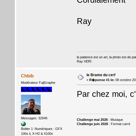
Ray
la patience est un art, la photo est de pa
Ray VERI
le Brame du cerf
Chbib
«
R�ponse #1 le:
08 octobre 20
Modérateur FujiGraphe
Par chez moi, c'e
Messages: 32946
Challenge mai 2026
: Musique
Challenge juin 2026
: Format carré
Boitier 1: Numériques : GFX
100s ii, X-H2 & X100v