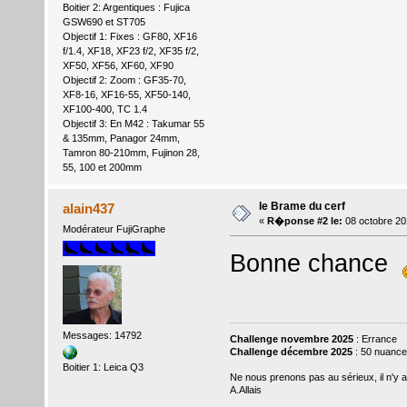
Boitier 2: Argentiques : Fujica
GSW690 et ST705
Objectif 1: Fixes : GF80, XF16
f/1.4, XF18, XF23 f/2, XF35 f/2,
XF50, XF56, XF60, XF90
Objectif 2: Zoom : GF35-70,
XF8-16, XF16-55, XF50-140,
XF100-400, TC 1.4
Objectif 3: En M42 : Takumar 55
& 135mm, Panagor 24mm,
Tamron 80-210mm, Fujinon 28,
55, 100 et 200mm
le Brame du cerf
alain437
«
R�ponse #2 le:
08 octobre 20
Modérateur FujiGraphe
Bonne chance
Messages: 14792
Challenge novembre 2025
: Errance
Challenge décembre 2025
: 50 nuance
Boitier 1: Leica Q3
Ne nous prenons pas au sérieux, il n'y 
A.Allais