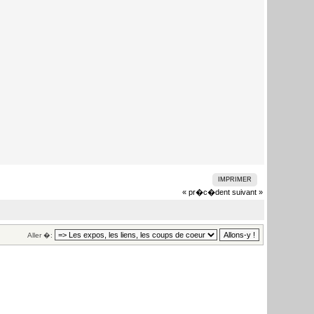
IMPRIMER
« pr�c�dent
suivant »
Aller �: