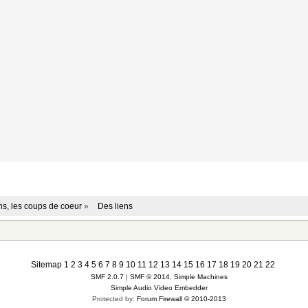
ens, les coups de coeur
»
Des liens
Sitemap
1
2
3
4
5
6
7
8
9
10
11
12
13
14
15
16
17
18
19
20
21
22
SMF 2.0.7
|
SMF © 2014
,
Simple Machines
Simple Audio Video Embedder
Protected by:
Forum Firewall © 2010-2013