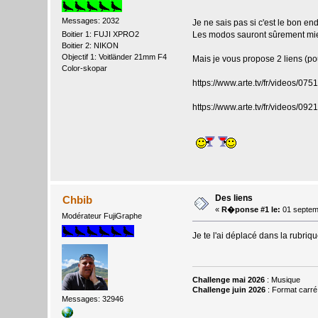
Messages: 2032
Je ne sais pas si c'est le bon endr
Les modos sauront sûrement mieu
Boitier 1: FUJI XPRO2
Boitier 2: NIKON
Objectif 1: Voitländer 21mm F4
Mais je vous propose 2 liens (pou
Color-skopar
https://www.arte.tv/fr/videos/07
https://www.arte.tv/fr/videos/0
Des liens
Chbib
«
R�ponse #1 le:
01 septem
Modérateur FujiGraphe
Je te l'ai déplacé dans la rubriq
Challenge mai 2026
: Musique
Challenge juin 2026
: Format carré
Messages: 32946