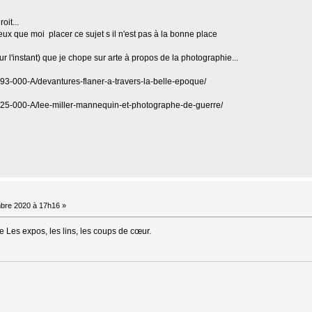
oit...
x que moi placer ce sujet s il n'est pas à la bonne place
r l'instant) que je chope sur arte à propos de la photographie...
5193-000-A/devantures-flaner-a-travers-la-belle-epoque/
92125-000-A/lee-miller-mannequin-et-photographe-de-guerre/
bre 2020 à 17h16 »
ue Les expos, les lins, les coups de cœur.