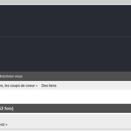
Inscrivez-vous
ens, les coups de coeur
»
Des liens
3 fois)
h02 »