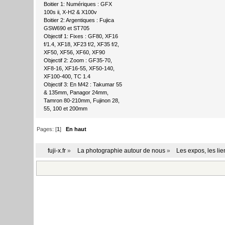
Boitier 1: Numériques : GFX
100s ii, X-H2 & X100v
Boitier 2: Argentiques : Fujica
GSW690 et ST705
Objectif 1: Fixes : GF80, XF16
f/1.4, XF18, XF23 f/2, XF35 f/2,
XF50, XF56, XF60, XF90
Objectif 2: Zoom : GF35-70,
XF8-16, XF16-55, XF50-140,
XF100-400, TC 1.4
Objectif 3: En M42 : Takumar 55
& 135mm, Panagor 24mm,
Tamron 80-210mm, Fujinon 28,
55, 100 et 200mm
Pages: [
1
]
En haut
fuji-x.fr
»
La photographie autour de nous
»
Les expos, les li