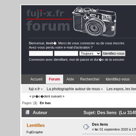
Bienvenue,
Invit�
. Merci de
vous connecter
ou de
vous inscrire
.
Avez-vous perdu votre
e-mail d'activation
?
Connexion avec identifiant, mot de passe et dur�e de la session
Accueil
Forum
Aide
Rechercher
Identifiez-vous
fuji-x.fr
»
La photographie autour de nous
»
Les expos, les li
« pr�c�dent
suivant »
Pages: [
1
]
En bas
Auteur
Sujet: Des liens (Lu 3145
Des liens
Lentilles
«
le:
01 septembre 2020 à 17
FujiGraphe