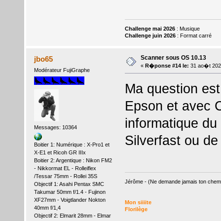
Challenge mai 2026
: Musique
Challenge juin 2026
: Format carré
Scanner sous OS 10.13
jbo65
«
R�ponse #14 le:
31 ao�t 202
Modérateur FujiGraphe
Ma question est 
Epson et avec C
informatique du 
Messages: 10364
Silverfast ou d
Boitier 1: Numérique : X-Pro1 et
X-E1 et Ricoh GR IIIx
Boitier 2: Argentique : Nikon FM2
- Nikkormat EL - Rolleiflex
/Tessar 75mm - Rollei 35S
Jérôme - (Ne demande jamais ton chemin,
Objectif 1: Asahi Pentax SMC
Takumar 50mm f/1.4 - Fujinon
XF27mm - Voigtlander Nokton
Mon siiiite
40mm f/1,4
Florilège
Objectif 2: Elmarit 28mm - Elmar