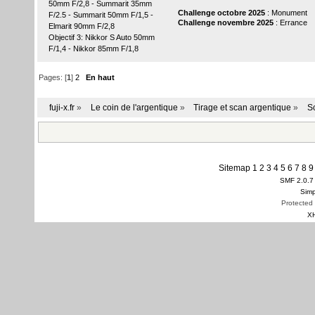
50mm F/2,8 - Summarit 35mm
Challenge octobre 2025
: Monument
F/2.5 - Summarit 50mm F/1,5 -
Challenge novembre 2025
: Errance
Elmarit 90mm F/2,8
Objectif 3: Nikkor S Auto 50mm
F/1,4 - Nikkor 85mm F/1,8
Pages: [
1
]
2
En haut
fuji-x.fr
»
Le coin de l'argentique
»
Tirage et scan argentique
»
S
Sitemap
1
2
3
4
5
6
7
8
9
SMF 2.0.7
Simp
Protected
X