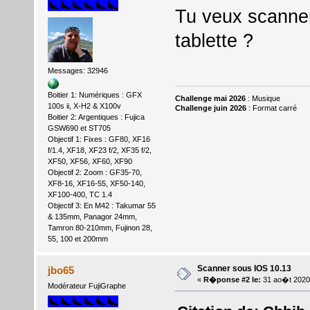
Tu veux scanner
tablette ?
Messages: 32946
Boitier 1: Numériques : GFX
Challenge mai 2026
: Musique
100s ii, X-H2 & X100v
Challenge juin 2026
: Format carré
Boitier 2: Argentiques : Fujica
GSW690 et ST705
Objectif 1: Fixes : GF80, XF16
f/1.4, XF18, XF23 f/2, XF35 f/2,
XF50, XF56, XF60, XF90
Objectif 2: Zoom : GF35-70,
XF8-16, XF16-55, XF50-140,
XF100-400, TC 1.4
Objectif 3: En M42 : Takumar 55
& 135mm, Panagor 24mm,
Tamron 80-210mm, Fujinon 28,
55, 100 et 200mm
Scanner sous IOS 10.13
jbo65
«
R�ponse #2 le:
31 ao�t 2020
Modérateur FujiGraphe