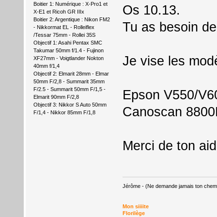
Boitier 1: Numérique : X-Pro1 et
Os 10.13.
X-E1 et Ricoh GR IIIx
Boitier 2: Argentique : Nikon FM2
Tu as besoin de
- Nikkormat EL - Rolleiflex
/Tessar 75mm - Rollei 35S
Objectif 1: Asahi Pentax SMC
Takumar 50mm f/1.4 - Fujinon
Je vise les mod
XF27mm - Voigtlander Nokton
40mm f/1,4
Objectif 2: Elmarit 28mm - Elmar
50mm F/2,8 - Summarit 35mm
F/2.5 - Summarit 50mm F/1,5 -
Epson V550/V6
Elmarit 90mm F/2,8
Objectif 3: Nikkor S Auto 50mm
Canoscan 8800F
F/1,4 - Nikkor 85mm F/1,8
Merci de ton ai
Jérôme - (Ne demande jamais ton chemin,
Mon siiiite
Florilège