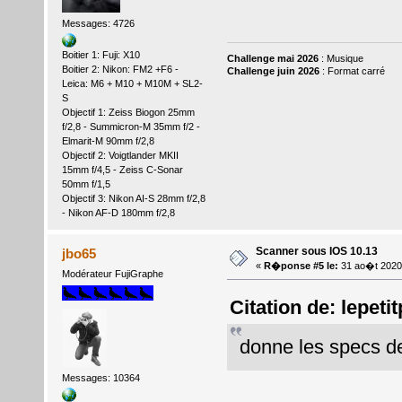
Messages: 4726
Boitier 1: Fuji: X10
Challenge mai 2026
: Musique
Boitier 2: Nikon: FM2 +F6 -
Challenge juin 2026
: Format carré
Leica: M6 + M10 + M10M + SL2-
S
Objectif 1: Zeiss Biogon 25mm
f/2,8 - Summicron-M 35mm f/2 -
Elmarit-M 90mm f/2,8
Objectif 2: Voigtlander MKII
15mm f/4,5 - Zeiss C-Sonar
50mm f/1,5
Objectif 3: Nikon AI-S 28mm f/2,8
- Nikon AF-D 180mm f/2,8
Scanner sous IOS 10.13
jbo65
«
R�ponse #5 le:
31 ao�t 2020
Modérateur FujiGraphe
Citation de: lepeti
donne les specs de 
Messages: 10364