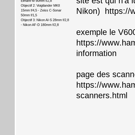
site est qui n'a
Elmarit-M 90mm f/2,8
Objectif 2: Voigtlander MKII
Nikon)
https:/
15mm f/4,5 - Zeiss C-Sonar
50mm f/1,5
Objectif 3: Nikon AI-S 28mm f/2,8
- Nikon AF-D 180mm f/2,8
exemple le V60
https://www.ham
information
page des scann
https://www.ha
scanners.html