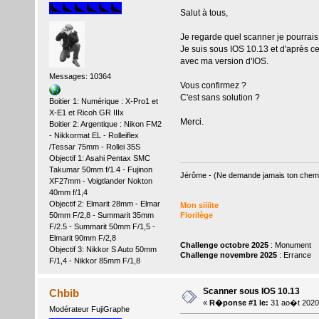
Salut à tous,
Je regarde quel scanner je pourrais
Je suis sous IOS 10.13 et d'après 
avec ma version d'IOS.
Messages: 10364
Vous confirmez ?
C'est sans solution ?
Boitier 1: Numérique : X-Pro1 et
X-E1 et Ricoh GR IIIx
Merci.
Boitier 2: Argentique : Nikon FM2
- Nikkormat EL - Rolleiflex
/Tessar 75mm - Rollei 35S
Objectif 1: Asahi Pentax SMC
Takumar 50mm f/1.4 - Fujinon
Jérôme - (Ne demande jamais ton chemin,
XF27mm - Voigtlander Nokton
40mm f/1,4
Objectif 2: Elmarit 28mm - Elmar
Mon siiiite
50mm F/2,8 - Summarit 35mm
Florilège
F/2.5 - Summarit 50mm F/1,5 -
Elmarit 90mm F/2,8
Challenge octobre 2025
: Monument
Objectif 3: Nikkor S Auto 50mm
Challenge novembre 2025
: Errance
F/1,4 - Nikkor 85mm F/1,8
Scanner sous IOS 10.13
Chbib
«
R�ponse #1 le:
31 ao�t 2020
Modérateur FujiGraphe