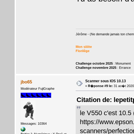
Jérôme - (Ne demande jamais ton chemin,
Mon siiiite
Florilège
Challenge octobre 2025
: Monument
Challenge novembre 2025
: Errance
Scanner sous IOS 10.13
jbo65
«
R�ponse #9 le:
31 ao�t 2020
Modérateur FujiGraphe
Citation de: lepeti
le V550 c'est 10.5
https://www.epson
Messages: 10364
scanners/perfectio