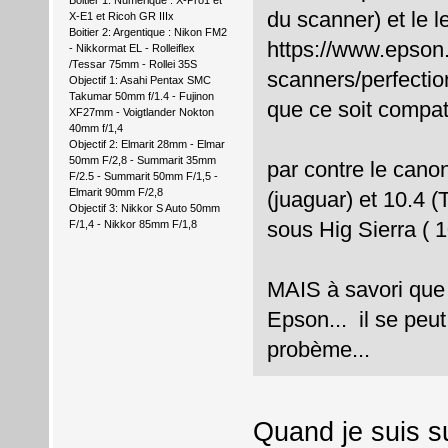
Boitier 1: Numérique : X-Pro1 et
du scanner) et le 
X-E1 et Ricoh GR IIIx
Boitier 2: Argentique : Nikon FM2
https://www.epson
- Nikkormat EL - Rolleiflex
/Tessar 75mm - Rollei 35S
scanners/perfectio
Objectif 1: Asahi Pentax SMC
Takumar 50mm f/1.4 - Fujinon
que ce soit compat
XF27mm - Voigtlander Nokton
40mm f/1,4
Objectif 2: Elmarit 28mm - Elmar
50mm F/2,8 - Summarit 35mm
par contre le cano
F/2.5 - Summarit 50mm F/1,5 -
Elmarit 90mm F/2,8
(juaguar) et 10.4 (
Objectif 3: Nikkor S Auto 50mm
sous Hig Sierra ( 
F/1,4 - Nikkor 85mm F/1,8
MAIS à savori que ç
Epson... il se peu
probème...
Quand je suis su