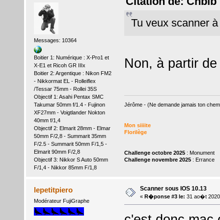
Citation de: Chbib
Tu veux scanner à p
Messages: 10364
Boitier 1: Numérique : X-Pro1 et
Non, à partir d
X-E1 et Ricoh GR IIIx
Boitier 2: Argentique : Nikon FM2
- Nikkormat EL - Rolleiflex
/Tessar 75mm - Rollei 35S
Objectif 1: Asahi Pentax SMC
Jérôme - (Ne demande jamais ton chemin,
Takumar 50mm f/1.4 - Fujinon
XF27mm - Voigtlander Nokton
40mm f/1,4
Mon siiiite
Objectif 2: Elmarit 28mm - Elmar
Florilège
50mm F/2,8 - Summarit 35mm
F/2.5 - Summarit 50mm F/1,5 -
Elmarit 90mm F/2,8
Challenge octobre 2025
: Monument
Challenge novembre 2025
: Errance
Objectif 3: Nikkor S Auto 50mm
F/1,4 - Nikkor 85mm F/1,8
Scanner sous IOS 10.13
lepetitpiero
«
R�ponse #3 le:
31 ao�t 2020
Modérateur FujiGraphe
c'est donc mac 