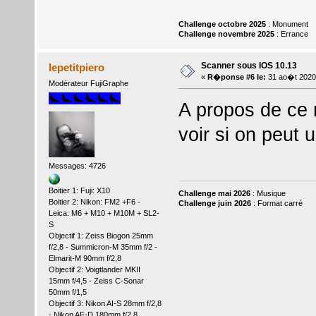
Challenge octobre 2025
: Monument
Challenge novembre 2025
: Errance
Scanner sous IOS 10.13
lepetitpiero
«
R�ponse #6 le:
31 ao�t 2020
Modérateur FujiGraphe
A propos de ce 
voir si on peut 
Messages: 4726
Boitier 1: Fuji: X10
Challenge mai 2026
: Musique
Boitier 2: Nikon: FM2 +F6 -
Challenge juin 2026
: Format carré
Leica: M6 + M10 + M10M + SL2-
S
Objectif 1: Zeiss Biogon 25mm
f/2,8 - Summicron-M 35mm f/2 -
Elmarit-M 90mm f/2,8
Objectif 2: Voigtlander MKII
15mm f/4,5 - Zeiss C-Sonar
50mm f/1,5
Objectif 3: Nikon AI-S 28mm f/2,8
- Nikon AF-D 180mm f/2,8