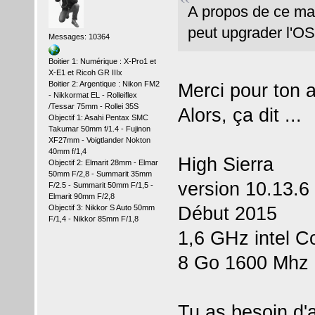
A propos de ce mac
peut upgrader l'OS
Messages: 10364
Boitier 1: Numérique : X-Pro1 et
X-E1 et Ricoh GR IIIx
Boitier 2: Argentique : Nikon FM2
Merci pour ton a
- Nikkormat EL - Rolleiflex
/Tessar 75mm - Rollei 35S
Alors, ça dit ...
Objectif 1: Asahi Pentax SMC
Takumar 50mm f/1.4 - Fujinon
XF27mm - Voigtlander Nokton
40mm f/1,4
High Sierra
Objectif 2: Elmarit 28mm - Elmar
50mm F/2,8 - Summarit 35mm
version 10.13.6
F/2.5 - Summarit 50mm F/1,5 -
Elmarit 90mm F/2,8
Début 2015
Objectif 3: Nikkor S Auto 50mm
F/1,4 - Nikkor 85mm F/1,8
1,6 GHz intel Co
8 Go 1600 Mhz
Tu as besoin d'