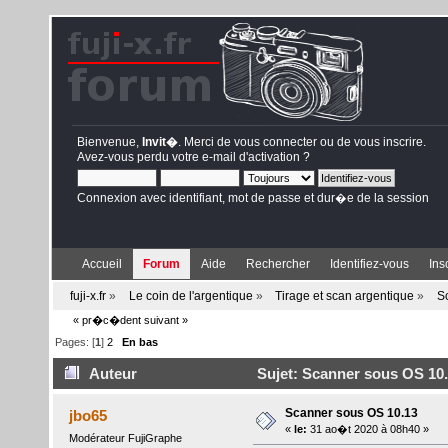
Bienvenue,
Invit�
. Merci de
vous connecter
ou de
vous inscrire
.
Avez-vous perdu votre
e-mail d'activation
?
Connexion avec identifiant, mot de passe et dur�e de la session
Accueil
Forum
Aide
Rechercher
Identifiez-vous
Ins
fuji-x.fr
»
Le coin de l'argentique
»
Tirage et scan argentique
»
S
« pr�c�dent
suivant »
Pages: [
1
]
2
En bas
Auteur
Sujet: Scanner sous OS 10.
Scanner sous OS 10.13
jbo65
«
le:
31 ao�t 2020 à 08h40 »
Modérateur FujiGraphe