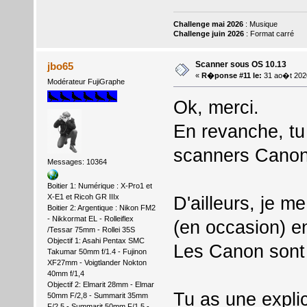
Challenge mai 2026
: Musique
Challenge juin 2026
: Format carré
Scanner sous OS 10.13
jbo65
«
R�ponse #11 le:
31 ao�t 202
Modérateur FujiGraphe
Ok, merci.
En revanche, tu
scanners Canon
Messages: 10364
Boitier 1: Numérique : X-Pro1 et
X-E1 et Ricoh GR IIIx
D'ailleurs, je me
Boitier 2: Argentique : Nikon FM2
- Nikkormat EL - Rolleiflex
(en occasion) e
/Tessar 75mm - Rollei 35S
Objectif 1: Asahi Pentax SMC
Les Canon sont
Takumar 50mm f/1.4 - Fujinon
XF27mm - Voigtlander Nokton
40mm f/1,4
Objectif 2: Elmarit 28mm - Elmar
Tu as une expli
50mm F/2,8 - Summarit 35mm
F/2.5 - Summarit 50mm F/1,5 -