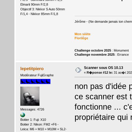
Elmarit 90mm F/2,8
Objectif 3: Nikkor S Auto 50mm
F/1,4 - Nikkor 85mm F/1,8
Jérôme - (Ne demande jamais ton chemin,
Mon siiiite
Florilège
Challenge octobre 2025
: Monument
Challenge novembre 2025
: Errance
Scanner sous OS 10.13
lepetitpiero
«
R�ponse #12 le:
31 ao�t 202
Modérateur FujiGraphe
non pas d'idée p
ce scanner est 
fonctionne ... c'
Messages: 4726
propriétaire qui
Boitier 1: Fuji: X10
Boitier 2: Nikon: FM2 +F6 -
Leica: M6 + M10 + M10M + SL2-