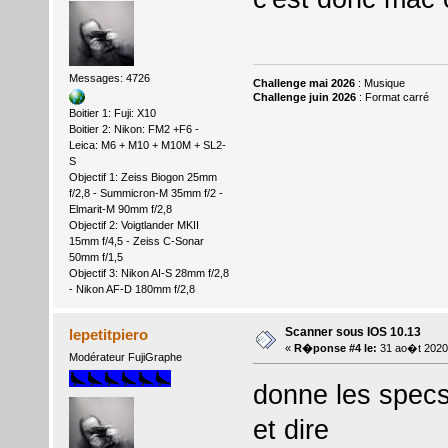
Messages: 4726
Challenge mai 2026
: Musique
Challenge juin 2026
: Format carré
Boitier 1: Fuji: X10
Boitier 2: Nikon: FM2 +F6 -
Leica: M6 + M10 + M10M + SL2-
S
Objectif 1: Zeiss Biogon 25mm
f/2,8 - Summicron-M 35mm f/2 -
Elmarit-M 90mm f/2,8
Objectif 2: Voigtlander MKII
15mm f/4,5 - Zeiss C-Sonar
50mm f/1,5
Objectif 3: Nikon AI-S 28mm f/2,8
- Nikon AF-D 180mm f/2,8
Scanner sous IOS 10.13
lepetitpiero
«
R�ponse #4 le:
31 ao�t 2020
Modérateur FujiGraphe
donne les specs
et dire