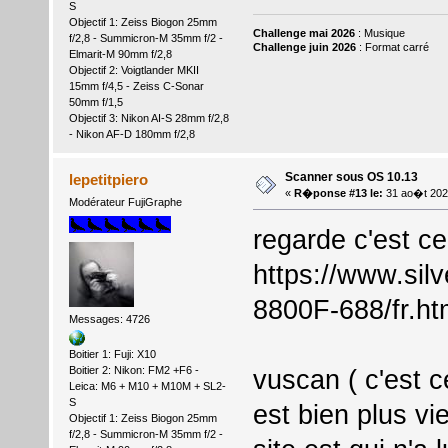
S
Objectif 1: Zeiss Biogon 25mm
Challenge mai 2026
: Musique
f/2,8 - Summicron-M 35mm f/2 -
Challenge juin 2026
: Format carré
Elmarit-M 90mm f/2,8
Objectif 2: Voigtlander MKII
15mm f/4,5 - Zeiss C-Sonar
50mm f/1,5
Objectif 3: Nikon AI-S 28mm f/2,8
- Nikon AF-D 180mm f/2,8
Scanner sous OS 10.13
lepetitpiero
«
R�ponse #13 le:
31 ao�t 202
Modérateur FujiGraphe
regarde c'est ce 
https://www.sil
8800F-688/fr.ht
Messages: 4726
Boitier 1: Fuji: X10
Boitier 2: Nikon: FM2 +F6 -
vuscan ( c'est c
Leica: M6 + M10 + M10M + SL2-
S
est bien plus v
Objectif 1: Zeiss Biogon 25mm
f/2,8 - Summicron-M 35mm f/2 -