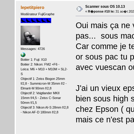
Scanner sous OS 10.13
lepetitpiero
«
R�ponse #10 le:
31 ao�t 202
Modérateur FujiGraphe
Oui mais ça ne 
pas... sous mac
Car comme je te 
Messages: 4726
or sous pac tu 
Boitier 1: Fuji: X10
Boitier 2: Nikon: FM2 +F6 -
avec vuescan ou
Leica: M6 + M10 + M10M + SL2-
S
Objectif 1: Zeiss Biogon 25mm
f/2,8 - Summicron-M 35mm f/2 -
J'ai un vieux ep
Elmarit-M 90mm f/2,8
Objectif 2: Voigtlander MKII
bien sous high si
15mm f/4,5 - Zeiss C-Sonar
50mm f/1,5
chez Epson ( qui 
Objectif 3: Nikon AI-S 28mm f/2,8
- Nikon AF-D 180mm f/2,8
mais ce n'est p