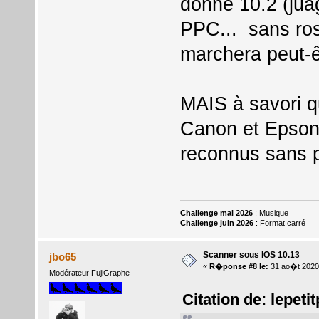
donne 10.2 (juag
PPC... sans ros
marchera peut-ê
MAIS à savori qu
Canon et Epson.
reconnus sans 
Challenge mai 2026
: Musique
Challenge juin 2026
: Format carré
Scanner sous IOS 10.13
jbo65
«
R�ponse #8 le:
31 ao�t 2020
Modérateur FujiGraphe
Citation de: lepeti