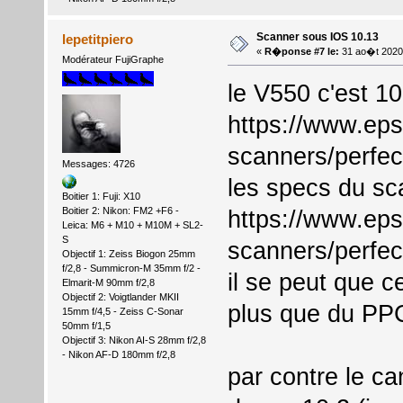
Scanner sous IOS 10.13
lepetitpiero
«
R�ponse #7 le:
31 ao�t 2020
Modérateur FujiGraphe
le V550 c'est 10
https://www.eps
scanners/perfec
Messages: 4726
les specs du sc
Boitier 1: Fuji: X10
Boitier 2: Nikon: FM2 +F6 -
https://www.eps
Leica: M6 + M10 + M10M + SL2-
S
scanners/perfec
Objectif 1: Zeiss Biogon 25mm
f/2,8 - Summicron-M 35mm f/2 -
il se peut que ce
Elmarit-M 90mm f/2,8
Objectif 2: Voigtlander MKII
plus que du PP
15mm f/4,5 - Zeiss C-Sonar
50mm f/1,5
Objectif 3: Nikon AI-S 28mm f/2,8
- Nikon AF-D 180mm f/2,8
par contre le ca