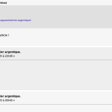
 09h42
r-appareil-photo-argentique/
rticle !
ier argentique.
20 à 22h38 »
ier argentique.
20 à 00h49 »