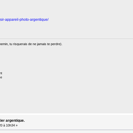
isir-appareil-photo-argentique/
min, tu risquerais de ne jamais te perdre).
nt
ce
ier argentique.
20 à 10h34 »