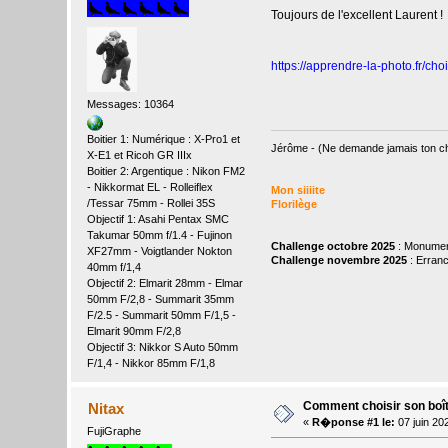
Toujours de l'excellent Laurent !
https://apprendre-la-photo.fr/cho
Messages: 10364
Boitier 1: Numérique : X-Pro1 et
Jérôme - (Ne demande jamais ton che
X-E1 et Ricoh GR IIIx
Boitier 2: Argentique : Nikon FM2
- Nikkormat EL - Rolleiflex
Mon siiiite
/Tessar 75mm - Rollei 35S
Florilège
Objectif 1: Asahi Pentax SMC
Takumar 50mm f/1.4 - Fujinon
Challenge octobre 2025
: Monume
XF27mm - Voigtlander Nokton
Challenge novembre 2025
: Erran
40mm f/1,4
Objectif 2: Elmarit 28mm - Elmar
50mm F/2,8 - Summarit 35mm
F/2.5 - Summarit 50mm F/1,5 -
Elmarit 90mm F/2,8
Objectif 3: Nikkor S Auto 50mm
F/1,4 - Nikkor 85mm F/1,8
Comment choisir son boît
Nitax
«
R�ponse #1 le:
07 juin 20
FujiGraphe