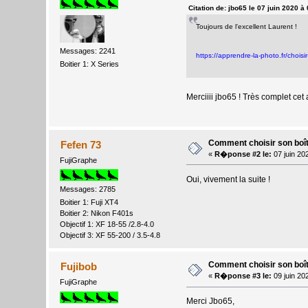
Citation de: jbo65 le 07 juin 2020 à
Toujours de l'excellent Laurent !
Messages: 2241
https://apprendre-la-photo.fr/choisi
Boitier 1: X Series
Merciiii jbo65 ! Très complet cet a
Comment choisir son boît
Fefen 73
«
R�ponse #2 le:
07 juin 20
FujiGraphe
Oui, vivement la suite !
Messages: 2785
Boitier 1: Fuji XT4
Boitier 2: Nikon F401s
Objectif 1: XF 18-55 /2.8-4.0
Objectif 3: XF 55-200 / 3.5-4.8
Comment choisir son boît
Fujibob
«
R�ponse #3 le:
09 juin 20
FujiGraphe
Merci Jbo65,