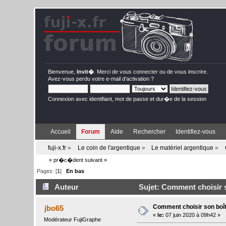
Bienvenue,
Invit�
. Merci de
vous connecter
ou de
vous inscrire
.
Avez-vous perdu votre
e-mail d'activation
?
Connexion avec identifiant, mot de passe et dur�e de la session
Accueil
Forum
Aide
Rechercher
Identifiez-vous
fuji-x.fr
»
Le coin de l'argentique
»
Le matériel argentique
»
« pr�c�dent
suivant »
Pages: [
1
]
En bas
Auteur
Sujet: Comment choisir s
Comment choisir son boît
jbo65
«
le:
07 juin 2020 à 09h42 »
Modérateur FujiGraphe