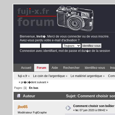
Bienvenue,
Invit�
. Merci de
vous connecter
ou de
vous inscrire
.
Avez-vous perdu votre
e-mail d'activation
?
Connexion avec identifiant, mot de passe et dur�e de la session
Accueil
Forum
Aide
Rechercher
Identifiez-vous
Ins
fuji-x.fr
»
Le coin de l'argentique
»
Le matériel argentique
»
Comm
« pr�c�dent
suivant »
Pages: [
1
]
En bas
Auteur
Sujet: Comment choisir son 
Comment choisir son boîtier
jbo65
«
le:
07 juin 2020 à 09h42 »
Modérateur FujiGraphe