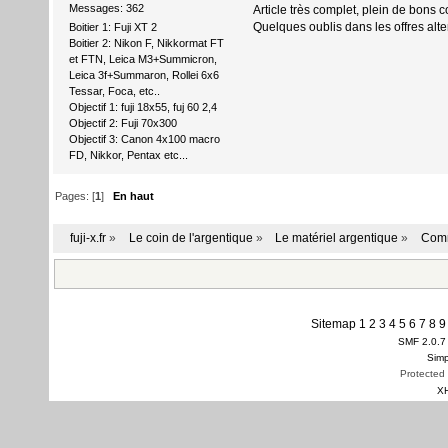
Messages: 362
Article très complet, plein de bons conse
Quelques oublis dans les offres alter
Boitier 1: Fuji XT 2
Boitier 2: Nikon F, Nikkormat FT
et FTN, Leica M3+Summicron,
Leica 3f+Summaron, Rollei 6x6
Tessar, Foca, etc..
Objectif 1: fuji 18x55, fuj 60 2,4
Objectif 2: Fuji 70x300
Objectif 3: Canon 4x100 macro
FD, Nikkor, Pentax etc...
Pages: [
1
]
En haut
fuji-x.fr
»
Le coin de l'argentique
»
Le matériel argentique
»
Comm
Sitemap
1
2
3
4
5
6
7
8
9
SMF 2.0.7
Simp
Protected
X