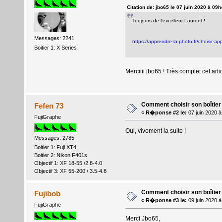
Citation de: jbo65 le 07 juin 2020 à 09
Toujours de l'excellent Laurent !
Messages: 2241
https://apprendre-la-photo.fr/choisir-ap
Boitier 1: X Series
Merciiii jbo65 ! Très complet cet artic
Comment choisir son boîtier
Fefen 73
«
R�ponse #2 le:
07 juin 2020 
FujiGraphe
Oui, vivement la suite !
Messages: 2785
Boitier 1: Fuji XT4
Boitier 2: Nikon F401s
Objectif 1: XF 18-55 /2.8-4.0
Objectif 3: XF 55-200 / 3.5-4.8
Comment choisir son boîtier
Fujibob
«
R�ponse #3 le:
09 juin 2020 
FujiGraphe
Merci Jbo65,