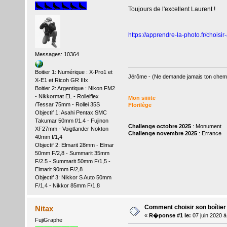
Toujours de l'excellent Laurent !
https://apprendre-la-photo.fr/choisi
Messages: 10364
Boitier 1: Numérique : X-Pro1 et
Jérôme - (Ne demande jamais ton chemin,
X-E1 et Ricoh GR IIIx
Boitier 2: Argentique : Nikon FM2
- Nikkormat EL - Rolleiflex
Mon siiiite
/Tessar 75mm - Rollei 35S
Florilège
Objectif 1: Asahi Pentax SMC
Takumar 50mm f/1.4 - Fujinon
Challenge octobre 2025
: Monument
XF27mm - Voigtlander Nokton
Challenge novembre 2025
: Errance
40mm f/1,4
Objectif 2: Elmarit 28mm - Elmar
50mm F/2,8 - Summarit 35mm
F/2.5 - Summarit 50mm F/1,5 -
Elmarit 90mm F/2,8
Objectif 3: Nikkor S Auto 50mm
F/1,4 - Nikkor 85mm F/1,8
Comment choisir son boîtier
Nitax
«
R�ponse #1 le:
07 juin 2020 
FujiGraphe