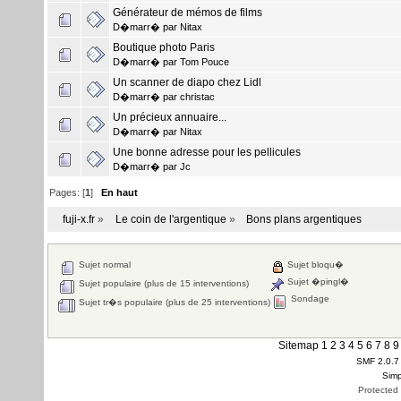
Générateur de mémos de films
D�marr� par
Nitax
Boutique photo Paris
D�marr� par
Tom Pouce
Un scanner de diapo chez Lidl
D�marr� par
christac
Un précieux annuaire...
D�marr� par
Nitax
Une bonne adresse pour les pellicules
D�marr� par
Jc
Pages: [
1
]
En haut
fuji-x.fr
»
Le coin de l'argentique
»
Bons plans argentiques
Sujet normal
Sujet bloqu�
Sujet �pingl�
Sujet populaire (plus de 15 interventions)
Sondage
Sujet tr�s populaire (plus de 25 interventions)
Sitemap
1
2
3
4
5
6
7
8
9
SMF 2.0.7
Simp
Protected