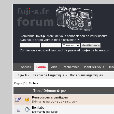
Bienvenue,
Invit�
. Merci de
vous connecter
ou de
vous inscrire
.
Avez-vous perdu votre
e-mail d'activation
?
Connexion avec identifiant, mot de passe et dur�e de la session
Accueil
Forum
Aide
Rechercher
Identifiez-vous
Ins
fuji-x.fr
»
Le coin de l'argentique
»
Bons plans argentiques
Pages: [
1
]
En bas
Titre
/
D�marr� par
Ressources argentiques
D�marr� par
Jc
«
1
2
3
4
5
6
...
20
»
Bon labo
D�marr� par
Scub