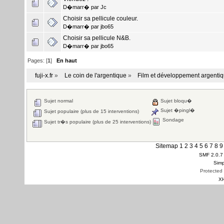
D�marr� par
Jc
Choisir sa pellicule couleur.
D�marr� par
jbo65
Choisir sa pellicule N&B.
D�marr� par
jbo65
Pages: [
1
]
En haut
fuji-x.fr
»
Le coin de l'argentique
»
Film et développement argenti
Sujet normal
Sujet bloqu�
Sujet �pingl�
Sujet populaire (plus de 15 interventions)
Sondage
Sujet tr�s populaire (plus de 25 interventions)
Sitemap
1
2
3
4
5
6
7
8
9
SMF 2.0.7
Simp
Protected
X