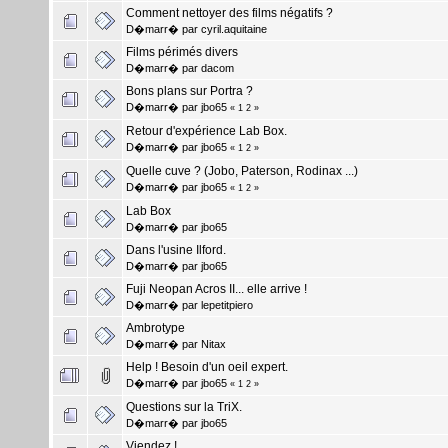
Comment nettoyer des films négatifs ?
D�marr� par
cyril.aquitaine
Films périmés divers
D�marr� par
dacom
Bons plans sur Portra ?
D�marr� par
jbo65
«
1
2
»
Retour d'expérience Lab Box.
D�marr� par
jbo65
«
1
2
»
Quelle cuve ? (Jobo, Paterson, Rodinax ...)
D�marr� par
jbo65
«
1
2
»
Lab Box
D�marr� par
jbo65
Dans l'usine Ilford.
D�marr� par
jbo65
Fuji Neopan Acros II... elle arrive !
D�marr� par
lepetitpiero
Ambrotype
D�marr� par
Nitax
Help ! Besoin d'un oeil expert.
D�marr� par
jbo65
«
1
2
»
Questions sur la TriX.
D�marr� par
jbo65
Viendez !