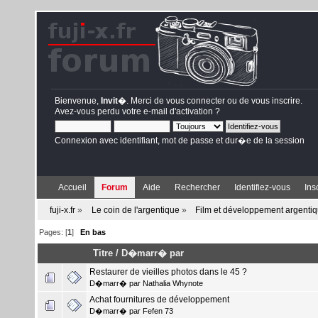
Bienvenue,
Invit�
. Merci de
vous connecter
ou de
vous inscrire
.
Avez-vous perdu votre
e-mail d'activation
?
Connexion avec identifiant, mot de passe et dur�e de la session
Accueil
Forum
Aide
Rechercher
Identifiez-vous
Ins
fuji-x.fr
»
Le coin de l'argentique
»
Film et développement argenti
Pages: [
1
]
En bas
Titre
/
D�marr� par
Restaurer de vieilles photos dans le 45 ?
D�marr� par
Nathalia Whynote
Achat fournitures de développement
D�marr� par
Fefen 73