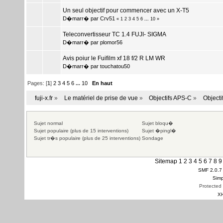
Un seul objectif pour commencer avec un X-T5
D�marr� par
Crv51
«
1
2
3
4
5
6
...
10
»
Teleconvertisseur TC 1.4 FUJI- SIGMA
D�marr� par
plomor56
Avis poiur le Fuifilm xf 18 f/2 R LM WR
D�marr� par
touchatou50
Pages: [
1
]
2
3
4
5
6
...
10
En haut
fuji-x.fr
»
Le matériel de prise de vue
»
Objectifs APS-C
»
Objectif
Sujet normal
Sujet bloqu�
Sujet populaire (plus de 15 interventions)
Sujet �pingl�
Sujet tr�s populaire (plus de 25 interventions)
Sondage
Sitemap
1
2
3
4
5
6
7
8
9
SMF 2.0.7
Simp
Protected
X