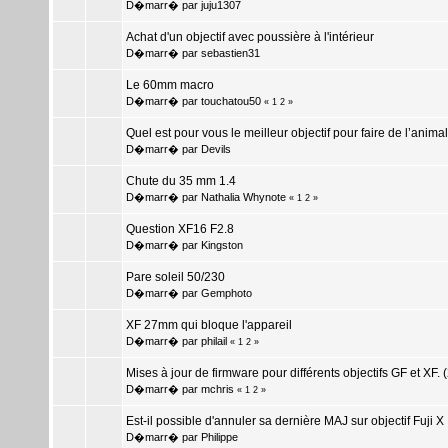
D�marr� par
juju1307
Achat d'un objectif avec poussière à l'intérieur
D�marr� par
sebastien31
Le 60mm macro
D�marr� par
touchatou50
«
1
2
»
Quel est pour vous le meilleur objectif pour faire de l’animal
D�marr� par
Devils
Chute du 35 mm 1.4
D�marr� par
Nathalia Whynote
«
1
2
»
Question XF16 F2.8
D�marr� par
Kingston
Pare soleil 50/230
D�marr� par
Gemphoto
XF 27mm qui bloque l'appareil
D�marr� par
philail
«
1
2
»
Mises à jour de firmware pour différents objectifs GF et XF. 
D�marr� par
mchris
«
1
2
»
Est-il possible d'annuler sa dernière MAJ sur objectif Fuji X
D�marr� par
Philippe