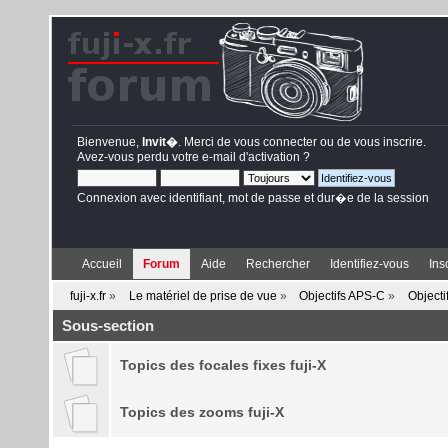
Bienvenue,
Invit�
. Merci de
vous connecter
ou de
vous inscrire
.
Avez-vous perdu votre
e-mail d'activation
?
Connexion avec identifiant, mot de passe et dur�e de la session
Accueil
Forum
Aide
Rechercher
Identifiez-vous
Ins
fuji-x.fr
»
Le matériel de prise de vue
»
Objectifs APS-C
»
Objectif
Sous-section
Topics des focales fixes fuji-X
Topics des zooms fuji-X