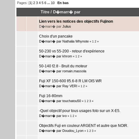
Pages: [
1
]
2
3
4
5
6
...
10
En bas
Titre
/
D�marr� par
Lien vers les notices des objectifs Fujinon
D�marr� par
Julius
Choix d'un pancake
D�marr� par
Nathalia Whynote
«
1
2
»
50-230 vs 55-200 - retour d'expérience
D�marr� par
khrom
«
1
2
»
50-140 f2.8 - Bruit du moteur
D�marr� par
romain.massola
Fuji XF 150-600 f/5.6-8 R LM OIS WR
D�marr� par
Ray VERI
«
1
2
»
Fuji 16-80mm
D�marr� par
touchatou50
«
1
2
3
»
-Quel objectif pour tous usages foto sur un X-E5.
D�marr� par
ivo
«
1
2
»
Objectifs Fuji en couleur ARGENT et autre que NOIR.
D�marr� par
Doudou_Lyon
«
1
2
3
»