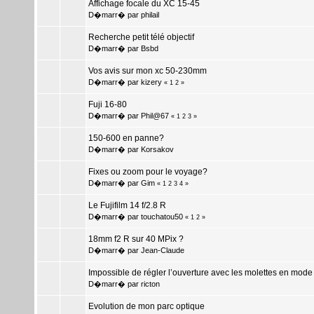
Affichage focale du XC 15-45
D�marr� par
philail
Recherche petit télé objectif
D�marr� par
Bsbd
Vos avis sur mon xc 50-230mm
D�marr� par
kizery
«
1
2
»
Fuji 16-80
D�marr� par
Phil@67
«
1
2
3
»
150-600 en panne?
D�marr� par
Korsakov
Fixes ou zoom pour le voyage?
D�marr� par
Gim
«
1
2
3
4
»
Le Fujifilm 14 f/2.8 R
D�marr� par
touchatou50
«
1
2
»
18mm f2 R sur 40 MPix ?
D�marr� par
Jean-Claude
Impossible de régler l’ouverture avec les molettes en mode
D�marr� par
ricton
Evolution de mon parc optique