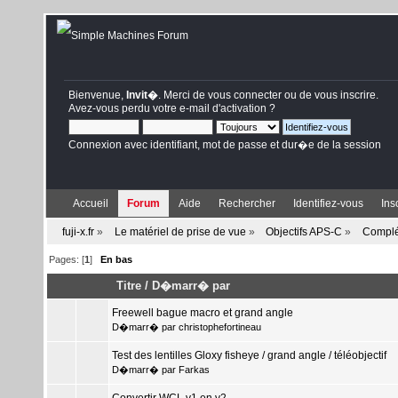
Bienvenue,
Invit�
. Merci de
vous connecter
ou de
vous inscrire
.
Avez-vous perdu votre
e-mail d'activation
?
Connexion avec identifiant, mot de passe et dur�e de la session
Accueil
Forum
Aide
Rechercher
Identifiez-vous
Ins
fuji-x.fr
»
Le matériel de prise de vue
»
Objectifs APS-C
»
Complé
Pages: [
1
]
En bas
Titre
/
D�marr� par
Freewell bague macro et grand angle
D�marr� par
christophefortineau
Test des lentilles Gloxy fisheye / grand angle / téléobjectif
D�marr� par
Farkas