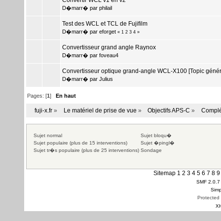
Convertir WCL v1 en v2
D�marr� par
philail
Test des WCL et TCL de Fujifilm
D�marr� par
eforget
«
1
2
3
4
»
Convertisseur grand angle Raynox
D�marr� par
foveau4
Convertisseur optique grand-angle WCL-X100 [Topic génér
D�marr� par
Julius
Pages: [
1
]
En haut
fuji-x.fr
»
Le matériel de prise de vue
»
Objectifs APS-C
»
Complé
Sujet normal
Sujet bloqu�
Sujet populaire (plus de 15 interventions)
Sujet �pingl�
Sujet tr�s populaire (plus de 25 interventions)
Sondage
Sitemap
1
2
3
4
5
6
7
8
9
SMF 2.0.7
Simp
Protected
X