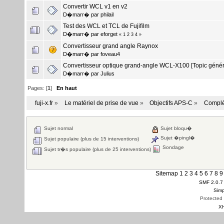
Convertir WCL v1 en v2
D�marr� par
philail
Test des WCL et TCL de Fujifilm
D�marr� par
eforget
«
1
2
3
4
»
Convertisseur grand angle Raynox
D�marr� par
foveau4
Convertisseur optique grand-angle WCL-X100 [Topic génér
D�marr� par
Julius
Pages: [
1
]
En haut
fuji-x.fr
»
Le matériel de prise de vue
»
Objectifs APS-C
»
Complé
Sujet normal
Sujet bloqu�
Sujet �pingl�
Sujet populaire (plus de 15 interventions)
Sondage
Sujet tr�s populaire (plus de 25 interventions)
Sitemap
1
2
3
4
5
6
7
8
9
SMF 2.0.7
Simp
Protected
X