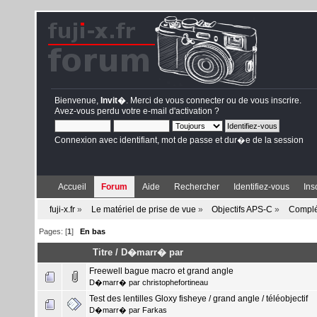
Bienvenue,
Invit�
. Merci de
vous connecter
ou de
vous inscrire
.
Avez-vous perdu votre
e-mail d'activation
?
Connexion avec identifiant, mot de passe et dur�e de la session
Accueil
Forum
Aide
Rechercher
Identifiez-vous
Ins
fuji-x.fr
»
Le matériel de prise de vue
»
Objectifs APS-C
»
Complé
Pages: [
1
]
En bas
Titre
/
D�marr� par
Freewell bague macro et grand angle
D�marr� par
christophefortineau
Test des lentilles Gloxy fisheye / grand angle / téléobjectif
D�marr� par
Farkas