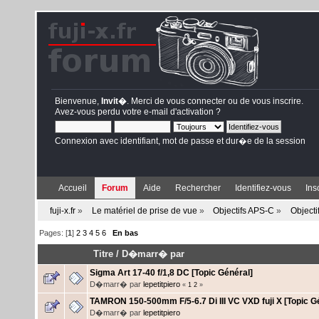
Bienvenue,
Invit�
. Merci de
vous connecter
ou de
vous inscrire
.
Avez-vous perdu votre
e-mail d'activation
?
Connexion avec identifiant, mot de passe et dur�e de la session
Accueil
Forum
Aide
Rechercher
Identifiez-vous
Ins
fuji-x.fr
»
Le matériel de prise de vue
»
Objectifs APS-C
»
Objecti
Pages: [
1
]
2
3
4
5
6
En bas
Titre
/
D�marr� par
Sigma Art 17-40 f/1,8 DC [Topic Général]
D�marr� par
lepetitpiero
«
1
2
»
TAMRON 150-500mm F/5-6.7 Di III VC VXD fuji X [Topic G
D�marr� par
lepetitpiero