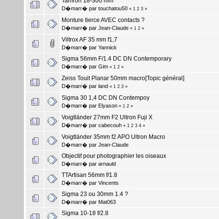
Tamron 18-300 mm
D�marr� par
touchatou50
«
1
2
3
»
Monture tierce AVEC contacts ?
D�marr� par
Jean-Claude
«
1
2
»
Viltrox AF 35 mm f1,7
D�marr� par
Yannick
Sigma 56mm F/1.4 DC DN Contemporary
D�marr� par
Gim
«
1
2
»
Zeiss Touit Planar 50mm macro[Topic général]
D�marr� par
land
«
1
2
3
»
Sigma 30 1,4 DC DN Contempoy
D�marr� par
Elyason
«
1
2
»
Voigtländer 27mm F2 Ultron Fuji X
D�marr� par
cabecouh
«
1
2
3
4
»
Voigtländer 35mm f2 APO Ultron Macro
D�marr� par
Jean-Claude
Objectif pour photographier les oiseaux
D�marr� par
arnauld
TTArtisan 56mm f/1.8
D�marr� par
Vincents
Sigma 23 ou 30mm 1.4 ?
D�marr� par
Mat063
Sigma 10-18 f/2.8