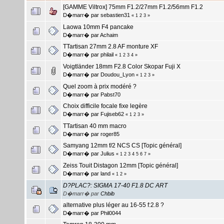
[GAMME Viltrox] 75mm F1.2/27mm F1.2/56mm F1.2
D�marr� par
sebastien31
«
1
2
3
»
Laowa 10mm F4 pancake
D�marr� par
Achaim
TTartisan 27mm 2.8 AF monture XF
D�marr� par
philail
«
1
2
3
4
»
Voigtländer 18mm F2.8 Color Skopar Fuji X
D�marr� par
Doudou_Lyon
«
1
2
3
»
Quel zoom à prix modéré ?
D�marr� par
Pabst70
Choix difficile focale fixe legère
D�marr� par
Fujiseb62
«
1
2
3
»
TTartisan 40 mm macro
D�marr� par
roger85
Samyang 12mm f/2 NCS CS [Topic général]
D�marr� par
Julius
«
1
2
3
4
5
6
7
»
Zeiss Touit Distagon 12mm [Topic général]
D�marr� par
land
«
1
2
»
D?PLAC?: SIGMA 17-40 F1.8 DC ART
D�marr� par
Chbib
alternative plus léger au 16-55 f:2.8 ?
D�marr� par
Phil0044