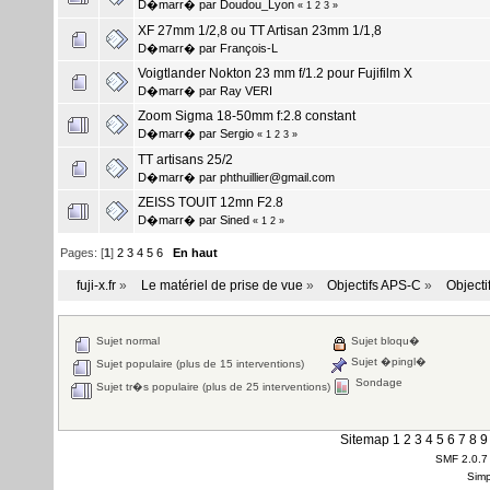
D�marr� par
Doudou_Lyon
«
1
2
3
»
XF 27mm 1/2,8 ou TT Artisan 23mm 1/1,8
D�marr� par
François-L
Voigtlander Nokton 23 mm f/1.2 pour Fujifilm X
D�marr� par
Ray VERI
Zoom Sigma 18-50mm f:2.8 constant
D�marr� par
Sergio
«
1
2
3
»
TT artisans 25/2
D�marr� par
phthuillier@gmail.com
ZEISS TOUIT 12mn F2.8
D�marr� par
Sined
«
1
2
»
Pages: [
1
]
2
3
4
5
6
En haut
fuji-x.fr
»
Le matériel de prise de vue
»
Objectifs APS-C
»
Objecti
Sujet normal
Sujet bloqu�
Sujet �pingl�
Sujet populaire (plus de 15 interventions)
Sondage
Sujet tr�s populaire (plus de 25 interventions)
Sitemap
1
2
3
4
5
6
7
8
9
SMF 2.0.7
Simp