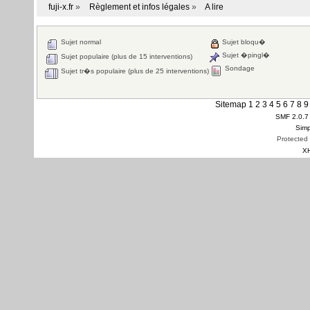
fuji-x.fr
»
Règlement et infos légales
»
A lire
Sujet normal
Sujet bloqu�
Sujet �pingl�
Sujet populaire (plus de 15 interventions)
Sondage
Sujet tr�s populaire (plus de 25 interventions)
Sitemap
1
2
3
4
5
6
7
8
9
SMF 2.0.7
Simp
Protected
X