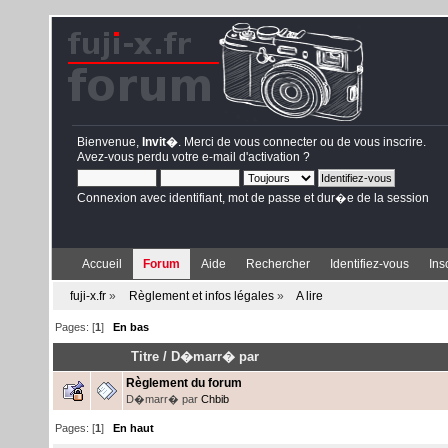
Bienvenue,
Invit�
. Merci de
vous connecter
ou de
vous inscrire
.
Avez-vous perdu votre
e-mail d'activation
?
Connexion avec identifiant, mot de passe et dur�e de la session
Accueil
Forum
Aide
Rechercher
Identifiez-vous
Ins
fuji-x.fr
»
Règlement et infos légales
»
A lire
Pages: [
1
]
En bas
Titre
/
D�marr� par
Règlement du forum
D�marr� par
Chbib
Pages: [
1
]
En haut