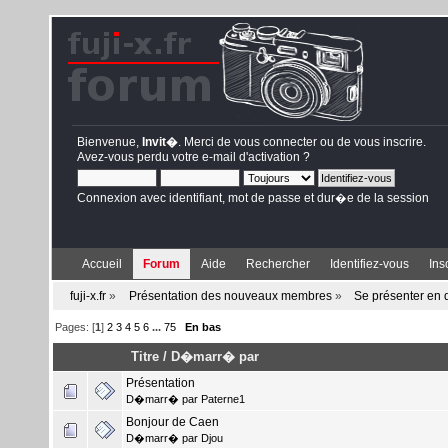
Bienvenue,
Invit�
. Merci de
vous connecter
ou de
vous inscrire
.
Avez-vous perdu votre
e-mail d'activation
?
Connexion avec identifiant, mot de passe et dur�e de la session
Accueil
Forum
Aide
Rechercher
Identifiez-vous
Ins
fuji-x.fr
»
Présentation des nouveaux membres
»
Se présenter en
Pages: [
1
]
2
3
4
5
6
...
75
En bas
Titre
/
D�marr� par
Présentation
D�marr� par
Paterne1
Bonjour de Caen
D�marr� par
Djou