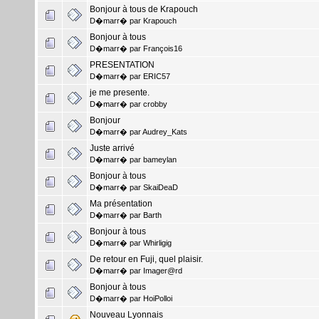
Bonjour à tous de Krapouch
D�marr� par
Krapouch
Bonjour à tous
D�marr� par
François16
PRESENTATION
D�marr� par
ERIC57
je me presente.
D�marr� par
crobby
Bonjour
D�marr� par
Audrey_Kats
Juste arrivé
D�marr� par
bameylan
Bonjour à tous
D�marr� par
SkaiDeaD
Ma présentation
D�marr� par
Barth
Bonjour à tous
D�marr� par
Whirligig
De retour en Fuji, quel plaisir.
D�marr� par
Imager@rd
Bonjour à tous
D�marr� par
HoiPolloi
Nouveau Lyonnais