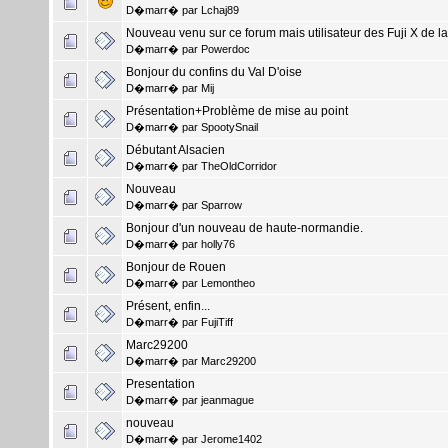
D�marr� par
Lchaj89
Nouveau venu sur ce forum mais utilisateur des Fuji X de l
D�marr� par
Powerdoc
Bonjour du confins du Val D'oise
D�marr� par
Mij
Présentation+Problème de mise au point
D�marr� par
SpootySnail
Débutant Alsacien
D�marr� par
TheOldCorridor
Nouveau
D�marr� par
Sparrow
Bonjour d'un nouveau de haute-normandie.
D�marr� par
holly76
Bonjour de Rouen
D�marr� par
Lemontheo
Présent, enfin...
D�marr� par
FujiTiff
Marc29200
D�marr� par
Marc29200
Presentation
D�marr� par
jeanmague
nouveau
D�marr� par
Jerome1402