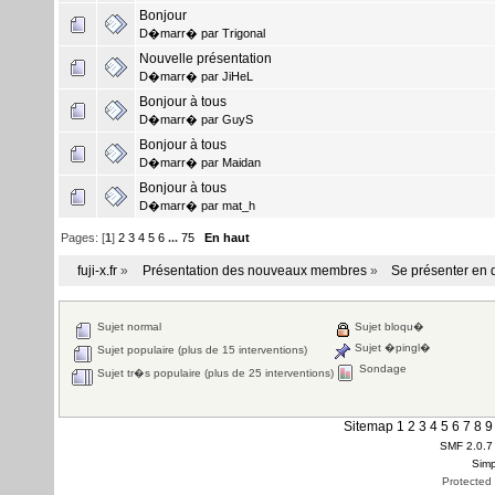
Bonjour
D�marr� par
Trigonal
Nouvelle présentation
D�marr� par
JiHeL
Bonjour à tous
D�marr� par
GuyS
Bonjour à tous
D�marr� par
Maidan
Bonjour à tous
D�marr� par
mat_h
Pages: [
1
]
2
3
4
5
6
...
75
En haut
fuji-x.fr
»
Présentation des nouveaux membres
»
Se présenter en
Sujet normal
Sujet bloqu�
Sujet �pingl�
Sujet populaire (plus de 15 interventions)
Sondage
Sujet tr�s populaire (plus de 25 interventions)
Sitemap
1
2
3
4
5
6
7
8
9
SMF 2.0.7
Simp
Protected